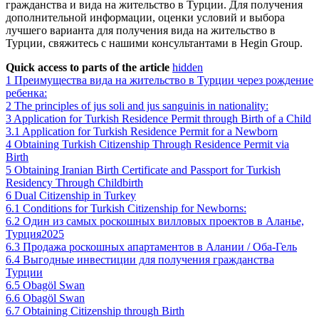
гражданства и вида на жительство в Турции. Для получения
дополнительной информации, оценки условий и выбора
лучшего варианта для получения вида на жительство в
Турции, свяжитесь с нашими консультантами в Нegin Group.
Quick access to parts of the article
hidden
1
Преимущества вида на жительство в Турции через рождение
ребенка:
2
The principles of jus soli and jus sanguinis in nationality:
3
Application for Turkish Residence Permit through Birth of a Child
3.1
Application for Turkish Residence Permit for a Newborn
4
Obtaining Turkish Citizenship Through Residence Permit via
Birth
5
Obtaining Iranian Birth Certificate and Passport for Turkish
Residency Through Childbirth
6
Dual Citizenship in Turkey
6.1
Conditions for Turkish Citizenship for Newborns:
6.2
Один из самых роскошных вилловых проектов в Аланье,
Турция2025
6.3
Продажа роскошных апартаментов в Алании / Оба-Гель
6.4
Выгодные инвестиции для получения гражданства
Турции
6.5
Obagöl Swan
6.6
Obagöl Swan
6.7
Obtaining Citizenship through Birth