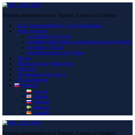
Покупка недвижимости в Турции, Алании и Стамбуле
Koop onroerend goed in Alanya en Istanbul
Onze projecten
Luxe Huizen In Turkije
Geschikt om het Turkse staatsburgerschap te verkrijgen
Investeer in Turkije
Voorverkoopproject in Turkije
Nieuws
Diensten van de Negin-groep
Over ons
Neem contact met ons op
Representatives
Русский
فارسی
English
Русский
Svenska
Deutsch
Покупка недвижимости в Турции, Алании и Стамбуле