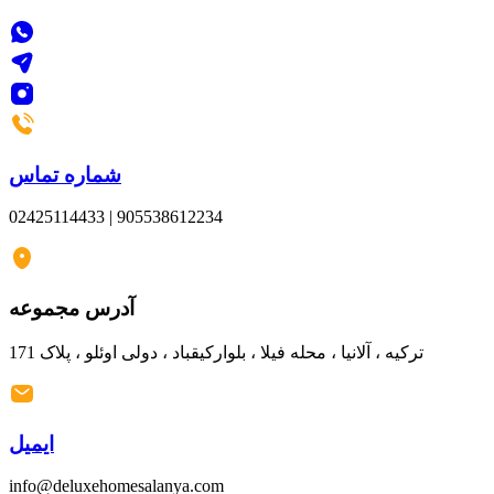
شماره تماس
02425114433 | 905538612234
آدرس مجموعه
ترکیه ، آلانیا ، محله فیلا ، بلوارکیقباد ، دولی اوئلو ، پلاک 171
ایمیل
info@deluxehomesalanya.com