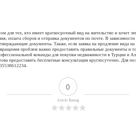
м для тех, кто имеет краткосрочный вид на жительство и хочет лег
ия, оплата сборов и отправка документов по почте. В зависимости
дтверждающие документы. Также, если заявка на продление вида на
дотвращения проблем важно предоставить правильные документы и 
офессиональной команды для покупки недвижимости в Турции и Ала
ова предоставить бесплатные консультации круглосуточно. Для по
905538612234.
0
Article Rating