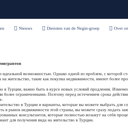
Diensten van de Negin-
Over
ten
Nieuws
Diensten van de Negin-groep
Over o
Nieuws
groep
ons
 мигрантов
и идеальной возможностью. Однако одной из проблем, с которой ст
а на жительство, такие как покупка недвижимости, имеют более пр
во в Турции, важно быть в курсе новых условий продления. Изменен
али более ограниченными. Поэтому перед истечением срока действ
е.
тельство в Турции и варианты, которые вы можете выбрать для сох
ать в рынок недвижимости этой страны, вы можете сразу подать за
ованных консультантов, которые полностью возьмут на себя проце
ант для получения вида на жительство в Турции.