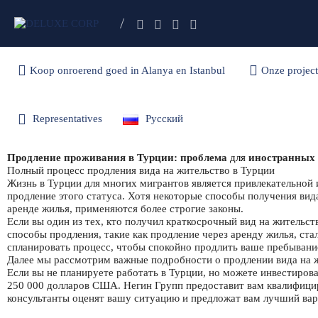
Koop onroerend goed in Alanya en
Onze
Koop onroerend goed in Alanya en Istanbul
Onze projec
Istanbul
projecten
Representatives
Русский
Продление проживания в Турции: проблема
для
иностранных
Полный процесс продления вида на жительство в Турции
Жизнь в Турции для многих мигрантов является привлекательной 
продление этого статуса. Хотя некоторые способы получения вид
аренде жилья, применяются более строгие законы.
Если вы один из тех, кто получил краткосрочный вид на жительст
способы продления, такие как продление через аренду жилья, ст
спланировать процесс, чтобы спокойно продлить ваше пребывани
Далее мы рассмотрим важные подробности о продлении вида на жи
Если вы не планируете работать в Турции, но можете инвестиров
250 000 долларов США. Негин Групп предоставит вам квалифицир
консультанты оценят вашу ситуацию и предложат вам лучший вари