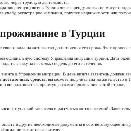
ьство через трудовую деятельность.
раткосрочную) визу в Турции через аренду жилья, не могут продли
рез учебу, регистрацию компании, покупку недвижимости или получ
 проживание в Турции
своего вида на жительство до истечения его срока. Этот процесс 
через официальную систему Управления миграции Турции. Дата окон
подать заявку за несколько недель до его истечения.
о визита в Управление миграции. В день визита заявитель должен 
т достаточных средств
: вы можете получить вид на жительство в 
и и воспользоваться преимуществами проживания в этой стране.
ависят от условий заявителя и рассчитываются системой. Заявитель
б оплате и другие необходимые документы в соответствующее мигр
нформации лежит на заявителе.