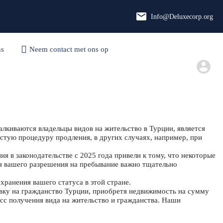
Info@Deluxecorp.org
Neem contact met ons
ns
Neem contact met ons op
Русский
op
Representatives
алкиваются владельцы видов на жительство в Турции, является
остую процедуру продления, в других случаях, например, при
ия в законодательстве с 2025 года привели к тому, что некоторые
ия вашего разрешения на пребывание важно тщательно
ранения вашего статуса в этой стране.
явку на гражданство Турции, приобретя недвижимость на сумму
сс получения вида на жительство и гражданства. Наши