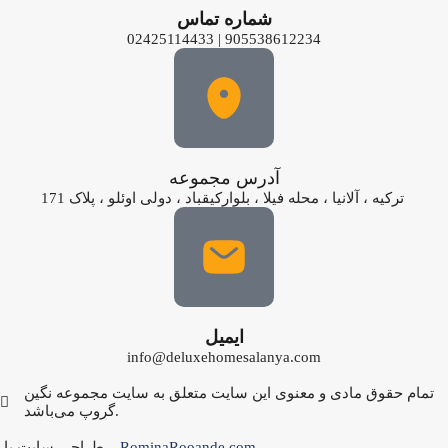
شماره تماس
02425114433 | 905538612234
آدرس مجموعه
ترکیه ، آلانیا ، محله فیلا ، بلوارکیقباد ، دولی اوئلو ، پلاک 171
ایمیل
info@deluxehomesalanya.com
تمام حقوق مادی و معنوی این سایت متعلق به سایت مجموعه نگین
گروپ می‌باشد.
طراحی سایت با
RominaRooande.com