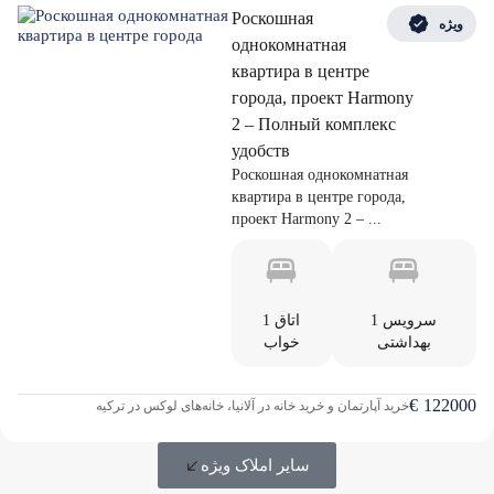
Роскошная
ویژه
однокомнатная
квартира в центре
города, проект Harmony
2 – Полный комплекс
удобств
Роскошная однокомнатная
квартира в центре города,
проект Harmony 2 – ...
1 سرویس
1 اتاق
بهداشتی
خواب
€
122000
خرید آپارتمان و خرید خانه در آلانیا، خانه‌های لوکس در ترکیه
سایر املاک ویژه