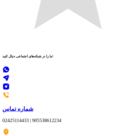
دنبال کنید!
ما را در
شبکه‌های اجتماعی
شماره تماس
02425114433 | 905538612234