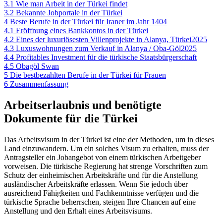
3.1
Wie man Arbeit in der Türkei findet
3.2
Bekannte Jobportale in der Türkei
4
Beste Berufe in der Türkei für Iraner im Jahr 1404
4.1
Eröffnung eines Bankkontos in der Türkei
4.2
Eines der luxuriösesten Villenprojekte in Alanya, Türkei2025
4.3
Luxuswohnungen zum Verkauf in Alanya / Oba-Göl2025
4.4
Profitables Investment für die türkische Staatsbürgerschaft
4.5
Obagöl Swan
5
Die bestbezahlten Berufe in der Türkei für Frauen
6
Zusammenfassung
Arbeitserlaubnis und benötigte
Dokumente für die Türkei
Das Arbeitsvisum in der Türkei ist eine der Methoden, um in dieses
Land einzuwandern. Um ein solches Visum zu erhalten, muss der
Antragsteller ein Jobangebot von einem türkischen Arbeitgeber
vorweisen. Die türkische Regierung hat strenge Vorschriften zum
Schutz der einheimischen Arbeitskräfte und für die Anstellung
ausländischer Arbeitskräfte erlassen. Wenn Sie jedoch über
ausreichend Fähigkeiten und Fachkenntnisse verfügen und die
türkische Sprache beherrschen, steigen Ihre Chancen auf eine
Anstellung und den Erhalt eines Arbeitsvisums.