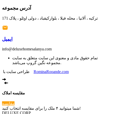
آدرس مجموعه
ترکیه ، آلانیا ، محله فیلا ، بلوارکیقباد ، دولی اوئلو ، پلاک 171
ایمیل
info@deluxehomesalanya.com
تمام حقوق مادی و معنوی این سایت متعلق به سایت
مجموعه نگین گروپ می‌باشد.
طراحی سایت با
RominaRooande.com
مقایسه املاک
مقایسه
شما میتوانید ۴ ملک را برای مقایسه انتخاب کنید!
DELUXE CORP