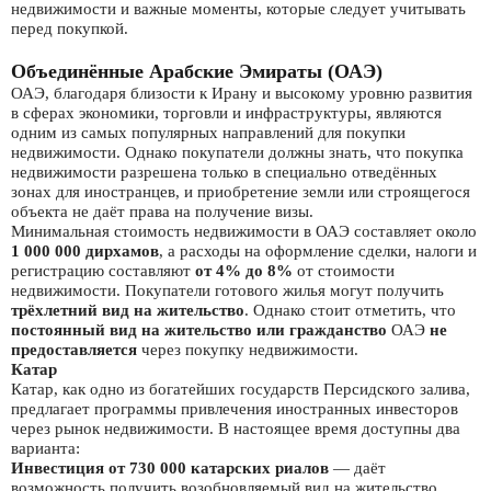
недвижимости и важные моменты, которые следует учитывать
перед покупкой.
Объединённые Арабские Эмираты (ОАЭ)
ОАЭ, благодаря близости к Ирану и высокому уровню развития
в сферах экономики, торговли и инфраструктуры, являются
одним из самых популярных направлений для покупки
недвижимости. Однако покупатели должны знать, что покупка
недвижимости разрешена только в специально отведённых
зонах для иностранцев, и приобретение земли или строящегося
объекта не даёт права на получение визы.
Минимальная стоимость недвижимости в ОАЭ составляет около
1 000 000 дирхамов
, а расходы на оформление сделки, налоги и
регистрацию составляют
от 4% до 8%
от стоимости
недвижимости. Покупатели готового жилья могут получить
трёхлетний вид на жительство
. Однако стоит отметить, что
постоянный вид на жительство или гражданство
ОАЭ
не
предоставляется
через покупку недвижимости.
Катар
Катар, как одно из богатейших государств Персидского залива,
предлагает программы привлечения иностранных инвесторов
через рынок недвижимости. В настоящее время доступны два
варианта:
Инвестиция от 730 000 катарских риалов
— даёт
возможность получить возобновляемый вид на жительство.