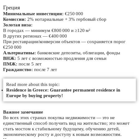
Греция
Минимальные инвестиции:
€250 000
Комиссии:
2% нотариальные + 3% гербовый сбор
Золотая виза:
В городах — минимум €800 000 и ≥120 м²
В других регионах — €400 000
При реставрации/конверсии объектов — сохраняется порог
€250 000
Альтернативы:
банковские депозиты, облигации, фонды
ВНЖ:
5 лет с возможностью продления для семьи
ПМЖ:
после 5 лет
Гражданство:
после 7 лет
Read more about this topic:
Residence in Greece: Guarantee permanent residence in
Europe by buying property!
Важное замечание
Во всех этих странах покупка недвижимости — это не
единственный способ получить вид на жительство; это может
стать мостом к стабильному будущему, обучению детей,
экономическому росту и доступу к новым возможностям.