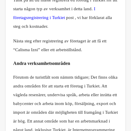
Tänk på att du måste registrera ett företag i Turkiet för att
starta någon typ av verksamhet i detta land.
I
företagsregistrering i Turkiet
post , vi har förklarat alla
steg och kostnader.
Nästa steg efter registrering av företaget är att få ett
“Calisma Izni” eller ett arbetstillstånd.
Andra verksamhetsområden
Förutom de turistfält som nämnts tidigare; Det finns olika
andra områden för att starta ett företag i Turkiet. Att
vägleda resenärer, undervisa språk, arbeta eller inrätta ett
babycenter och arbeta inom köp, försäljning, export och
import är områden där möjligheten till framgång i Turkiet
är hög. Ett annat område som har en arbetsmarknad i
något land, inklusive Turkiet, är Internetprogrammering