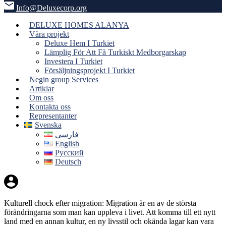
Info@Deluxecorp.org
DELUXE HOMES ALANYA
Våra projekt
Deluxe Hem I Turkiet
Lämplig För Att Få Turkiskt Medborgarskap
Investera I Turkiet
Försäljningsprojekt I Turkiet
Negin group Services
Artiklar
Om oss
Kontakta oss
Representanter
Svenska
فارسی
English
Русский
Deutsch
Kulturell chock efter migration: Migration är en av de största
förändringarna som man kan uppleva i livet. Att komma till ett nytt
land med en annan kultur, en ny livsstil och okända lagar kan vara