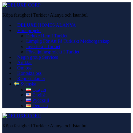
Köpa fastighet i Turkiet / Alanya och Istanbul
DELUXE HOMES ALANYA
Våra projekt
Deluxe Hem I Turkiet
Lämplig För Att Få Turkiskt Medborgarskap
Investera I Turkiet
Försäljningsprojekt I Turkiet
Negin group Services
Artiklar
Om oss
Kontakta oss
Representanter
Svenska
فارسی
English
Русский
Deutsch
Köpa fastighet i Turkiet / Alanya och Istanbul