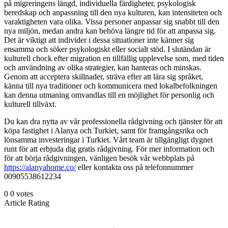
på migreringens längd, individuella färdigheter, psykologisk
beredskap och anpassning till den nya kulturen, kan intensiteten och
varaktigheten vara olika. Vissa personer anpassar sig snabbt till den
nya miljön, medan andra kan behöva längre tid för att anpassa sig.
Det är viktigt att individer i dessa situationer inte känner sig
ensamma och söker psykologiskt eller socialt stöd. I slutändan är
kulturell chock efter migration en tillfällig upplevelse som, med tiden
och användning av olika strategier, kan hanteras och minskas.
Genom att acceptera skillnader, sträva efter att lära sig språket,
känna till nya traditioner och kommunicera med lokalbefolkningen
kan denna utmaning omvandlas till en möjlighet för personlig och
kulturell tillväxt.
Du kan dra nytta av vår professionella rådgivning och tjänster för att
köpa fastighet i Alanya och Turkiet, samt för framgångsrika och
lönsamma investeringar i Turkiet. Vårt team är tillgängligt dygnet
runt för att erbjuda dig gratis rådgivning. För mer information och
för att börja rådgivningen, vänligen besök vår webbplats på
https://alanyahome.co/
eller kontakta oss på telefonnummer
00905538612234
0
0
votes
Article Rating