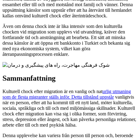
ensamhet eller till och med motstånd mot familj och vänner. Denna
uppsättning känslor som uppstår efter att ha återvänt till hemlandet
kallas omvänd kulturell chock eller återinträdeschock.
Även om denna chock inte är lika intensiv som den kulturella
chocken vid migration som upplevs vid utvandring, kräver den
fortfarande tid och ansträngning att bearbeta. Ett sätt att minska
dessa känslor är att öppna ett bankkonto i Turkiet och bekanta sig
med nya ekonomiska system, vilket kan göra
återanpassningsprocessen enklare.
Sammanfattning
Kulturell chock efter migration är en vanlig och nat
urlig utmaning
som de flesta migranter ställs inför. Detta tillstånd uppstår
vanligtvis
när en person, efter att ha kommit till ett nytt land, möter kulturella,
sociala, språkliga och till och med miljömässiga skillnader. Kulturell
chock efter migration kan visa sig i olika former, som förvirring,
stress, depression eller ångest, och kan påverka personliga relationer,
arbete eller till och med psykisk hälsa.
Denna upplevelse kan variera från person till person och, beroende