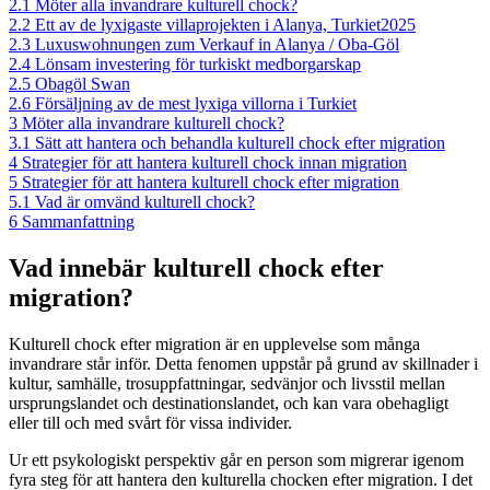
2.1
Möter alla invandrare kulturell chock?
2.2
Ett av de lyxigaste villaprojekten i Alanya, Turkiet2025
2.3
Luxuswohnungen zum Verkauf in Alanya / Oba-Göl
2.4
Lönsam investering för turkiskt medborgarskap
2.5
Obagöl Swan
2.6
Försäljning av de mest lyxiga villorna i Turkiet
3
Möter alla invandrare kulturell chock?
3.1
Sätt att hantera och behandla kulturell chock efter migration
4
Strategier för att hantera kulturell chock innan migration
5
Strategier för att hantera kulturell chock efter migration
5.1
Vad är omvänd kulturell chock?
6
Sammanfattning
Vad innebär kulturell chock efter
migration?
Kulturell chock efter migration är en upplevelse som många
invandrare står inför. Detta fenomen uppstår på grund av skillnader i
kultur, samhälle, trosuppfattningar, sedvänjor och livsstil mellan
ursprungslandet och destinationslandet, och kan vara obehagligt
eller till och med svårt för vissa individer.
Ur ett psykologiskt perspektiv går en person som migrerar igenom
fyra steg för att hantera den kulturella chocken efter migration. I det