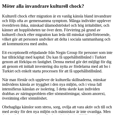
Möter alla invandrare kulturell chock?
Kulturell chock efter migration är en vanlig känsla bland invandrare
och följs ofta av gemensamma symptom. Många individer upplever
överdriven ilska, minskad tålamodströskel och hög irritabilitet, och
känner att hopplösheten tar över dem. Förvirring på grund av
kulturell chock efter migration kan leda till minskat självförtroende,
vilket gör att personen undviker att delta i sociala sammanhang och
att kommunicera med andra.
Ett exceptionellt erbjudande från Negin Group för personer som inte
har tillräckligt med kapital: Du kan få uppehållstillstånd i Turkiet
genom att förköpa en fastighet. Denna metod gör det möjligt för dig
att genom ett initialt investering dra nytta av fördelarna med att bo i
Turkiet och enkelt starta processen för att få uppehållstillstånd.
När man förstår och upplever de kulturella skillnaderna, minskar
individens känsla av trygghet i den nya miljön, och i vissa fall
intensifieras känslan av isolering. I detta skede kan individen
drabbas av näringsproblem eller sömnstörningar, såsom anorexi,
överätning eller sömnlöshet.
Obehagliga känslor som stress, sorg, ovilja att vara aktiv och till och
med avsky för den nya miljön och människor är inte ovanliga. Men