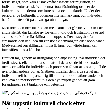
första steget, som kallas ‘smekmånadsfasen’ för migration, är
individen entusiastisk över denna stora förändring och ser de
kulturella skillnaderna som intressanta och tilltalande. Under denna
period är de kulturella problemen inte så märkbara, och individen
har ännu inte stött på allvarliga utmaningar.
Med tiden och mer interaktion med samhället går individen in i det
andra steget, där känslor av förvirring, oro och frustration på grund
av de stora kulturella skillnaderna uppstår. Detta steg är ofta
stressande och kan leda till känslor av hemlängtan eller hopplöshet.
Medvetenhet om skillnader i livsstil, lagar och värderingar kan
intensifiera dessa känslor.
Efter ett tag, genom ansträngning och anpassning, når individen det
tredje steget, eller ‘att hitta sin plats’. I detta skede blir skillnaderna
mer acceptabla för individen och processen för att anpassa sig till de
nya förhållandena börjar. Slutligen inträffar det fjärde steget när
individen helt har anpassat sig till kulturen i destinationslandet och
kan leva ett mer bekvämt liv i den nya miljön genom att göra
förändringar i sitt tänkande och beteende
När uppstår kulturell chock efter