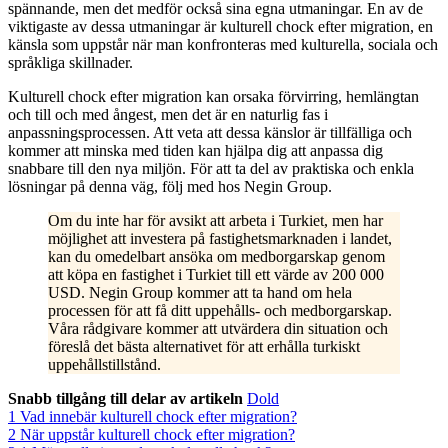
spännande, men det medför också sina egna utmaningar. En av de
viktigaste av dessa utmaningar är kulturell chock efter migration, en
känsla som uppstår när man konfronteras med kulturella, sociala och
språkliga skillnader.
Kulturell chock efter migration kan orsaka förvirring, hemlängtan
och till och med ångest, men det är en naturlig fas i
anpassningsprocessen. Att veta att dessa känslor är tillfälliga och
kommer att minska med tiden kan hjälpa dig att anpassa dig
snabbare till den nya miljön. För att ta del av praktiska och enkla
lösningar på denna väg, följ med hos Negin Group.
Om du inte har för avsikt att arbeta i Turkiet, men har
möjlighet att investera på fastighetsmarknaden i landet,
kan du omedelbart ansöka om medborgarskap genom
att köpa en fastighet i Turkiet till ett värde av 200 000
USD. Negin Group kommer att ta hand om hela
processen för att få ditt uppehålls- och medborgarskap.
Våra rådgivare kommer att utvärdera din situation och
föreslå det bästa alternativet för att erhålla turkiskt
uppehållstillstånd.
Snabb tillgång till delar av artikeln
Dold
1
Vad innebär kulturell chock efter migration?
2
När uppstår kulturell chock efter migration?