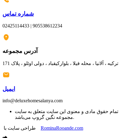
شماره تماس
02425114433 | 905538612234
آدرس مجموعه
ترکیه ، آلانیا ، محله فیلا ، بلوارکیقباد ، دولی اوئلو ، پلاک 171
ایمیل
info@deluxehomesalanya.com
تمام حقوق مادی و معنوی این سایت متعلق به سایت
مجموعه نگین گروپ می‌باشد.
طراحی سایت با
RominaRooande.com