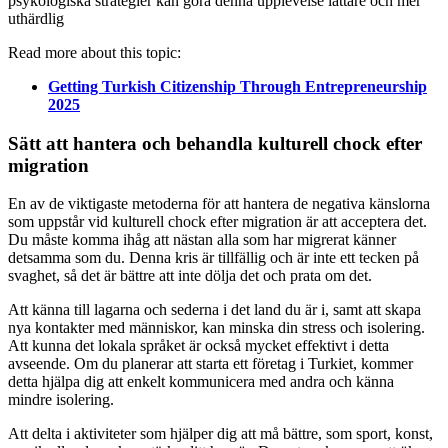
psykologiska strategier kan göra denna upplevelse lättare och mer
uthärdlig
Read more about this topic:
Getting Turkish Citizenship Through Entrepreneurship
2025
Sätt att hantera och behandla kulturell chock efter
migration
En av de viktigaste metoderna för att hantera de negativa känslorna
som uppstår vid kulturell chock efter migration är att acceptera det.
Du måste komma ihåg att nästan alla som har migrerat känner
detsamma som du. Denna kris är tillfällig och är inte ett tecken på
svaghet, så det är bättre att inte dölja det och prata om det.
Att känna till lagarna och sederna i det land du är i, samt att skapa
nya kontakter med människor, kan minska din stress och isolering.
Att kunna det lokala språket är också mycket effektivt i detta
avseende. Om du planerar att starta ett företag i Turkiet, kommer
detta hjälpa dig att enkelt kommunicera med andra och känna
mindre isolering.
Att delta i aktiviteter som hjälper dig att må bättre, som sport, konst,