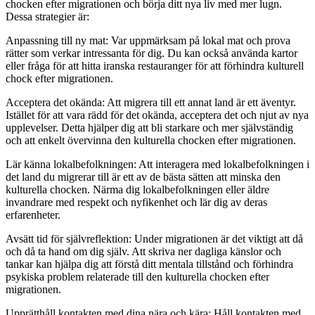
chocken efter migrationen och börja ditt nya liv med mer lugn.
Dessa strategier är:
Anpassning till ny mat: Var uppmärksam på lokal mat och prova
rätter som verkar intressanta för dig. Du kan också använda kartor
eller fråga för att hitta iranska restauranger för att förhindra kulturell
chock efter migrationen.
Acceptera det okända: Att migrera till ett annat land är ett äventyr.
Istället för att vara rädd för det okända, acceptera det och njut av nya
upplevelser. Detta hjälper dig att bli starkare och mer självständig
och att enkelt övervinna den kulturella chocken efter migrationen.
Lär känna lokalbefolkningen: Att interagera med lokalbefolkningen i
det land du migrerar till är ett av de bästa sätten att minska den
kulturella chocken. Närma dig lokalbefolkningen eller äldre
invandrare med respekt och nyfikenhet och lär dig av deras
erfarenheter.
Avsätt tid för självreflektion: Under migrationen är det viktigt att då
och då ta hand om dig själv. Att skriva ner dagliga känslor och
tankar kan hjälpa dig att förstå ditt mentala tillstånd och förhindra
psykiska problem relaterade till den kulturella chocken efter
migrationen.
Upprätthåll kontakten med dina nära och kära: Håll kontakten med