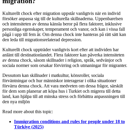
migration?
Kulturellt chock efter migration uppstår vanligtvis när en individ
försöker anpassa sig till de kulturella skillnaderna. Uppenbarelsen
och intensiteten av denna känsla beror på flera faktorer, inklusive
personliga egenskaper, temperament och vanor, och kan i vissa fall
pågå i upp till fem år. Om denna chock inte hanteras på rätt sätt kan
den leda till migrationsrelaterad depression.
Kulturellt chock uppträder vanligtvis kort efter att individen har
anlänt till destinationlandet. Flera faktorer kan påverka intensiteten
av denna chock, såsom skillnader i religion, språk, sedvänjor och
sociala normer som orsakar förvirring och utmaningar för migranter.
Dessutom kan skillnader i matkultur, könsroller, sociala
förväntningar och hur människor interagerar i olika situationer
förvärra denna chock. Att vara medveten om dessa frågor, särskilt
för dem som planerar att köpa hus i Turkiet och migrera till detta
land, kan hjälpa till att minska stress och förbättra anpassningen till
den nya miljön
Read more about this topic:
Immigration conditions and rules for people under 18 to
Türkiye (2025)