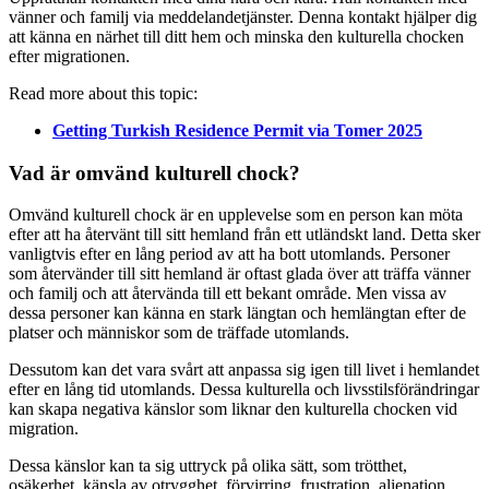
vänner och familj via meddelandetjänster. Denna kontakt hjälper dig
att känna en närhet till ditt hem och minska den kulturella chocken
efter migrationen.
Read more about this topic:
Getting Turkish Residence Permit via Tomer 2025
Vad är omvänd kulturell chock?
Omvänd kulturell chock är en upplevelse som en person kan möta
efter att ha återvänt till sitt hemland från ett utländskt land. Detta sker
vanligtvis efter en lång period av att ha bott utomlands. Personer
som återvänder till sitt hemland är oftast glada över att träffa vänner
och familj och att återvända till ett bekant område. Men vissa av
dessa personer kan känna en stark längtan och hemlängtan efter de
platser och människor som de träffade utomlands.
Dessutom kan det vara svårt att anpassa sig igen till livet i hemlandet
efter en lång tid utomlands. Dessa kulturella och livsstilsförändringar
kan skapa negativa känslor som liknar den kulturella chocken vid
migration.
Dessa känslor kan ta sig uttryck på olika sätt, som trötthet,
osäkerhet, känsla av otrygghet, förvirring, frustration, alienation,