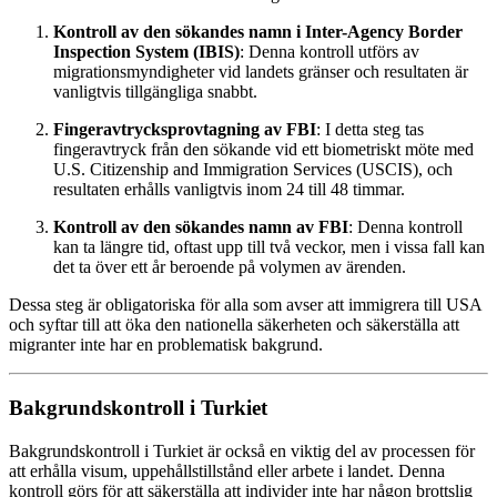
Kontroll av den sökandes namn i Inter-Agency Border
Inspection System (IBIS)
: Denna kontroll utförs av
migrationsmyndigheter vid landets gränser och resultaten är
vanligtvis tillgängliga snabbt.
Fingeravtrycksprovtagning av FBI
: I detta steg tas
fingeravtryck från den sökande vid ett biometriskt möte med
U.S. Citizenship and Immigration Services (USCIS), och
resultaten erhålls vanligtvis inom 24 till 48 timmar.
Kontroll av den sökandes namn av FBI
: Denna kontroll
kan ta längre tid, oftast upp till två veckor, men i vissa fall kan
det ta över ett år beroende på volymen av ärenden.
Dessa steg är obligatoriska för alla som avser att immigrera till USA
och syftar till att öka den nationella säkerheten och säkerställa att
migranter inte har en problematisk bakgrund.
Bakgrundskontroll i Turkiet
Bakgrundskontroll i Turkiet är också en viktig del av processen för
att erhålla visum, uppehållstillstånd eller arbete i landet. Denna
kontroll görs för att säkerställa att individer inte har någon brottslig