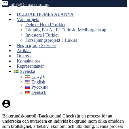
Info@Deluxecorp.org
DELUXE HOMES ALANYA
Våra projekt
Deluxe Hem I Turkiet
Lämplig För Att Få Turkiskt Medborgarskap
Investera I Turkiet
Försäljningsprojekt I Turkiet
Negin group Services
Artiklar
Om oss
Kontakta oss
Representanter
Svenska
فارسی
English
Русский
Deutsch
Bakgrundskontroll (Background Check) är en process för att
undersöka och utvärdera en individs bakgrund inom olika områden
som brottslighet, arbetsliv, ekonomi och utbildning. Denna process