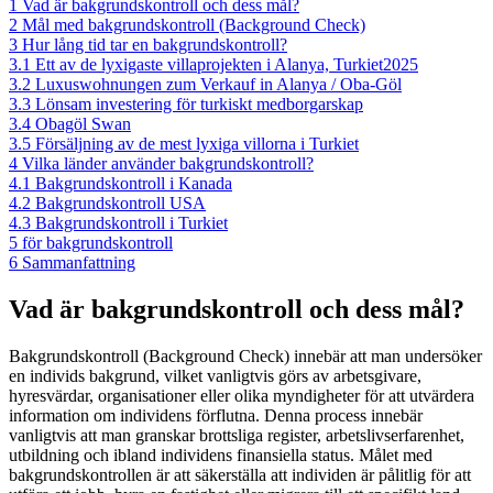
1
Vad är bakgrundskontroll och dess mål?
2
Mål med bakgrundskontroll (Background Check)
3
Hur lång tid tar en bakgrundskontroll?
3.1
Ett av de lyxigaste villaprojekten i Alanya, Turkiet2025
3.2
Luxuswohnungen zum Verkauf in Alanya / Oba-Göl
3.3
Lönsam investering för turkiskt medborgarskap
3.4
Obagöl Swan
3.5
Försäljning av de mest lyxiga villorna i Turkiet
4
Vilka länder använder bakgrundskontroll?
4.1
Bakgrundskontroll i Kanada
4.2
Bakgrundskontroll USA
4.3
Bakgrundskontroll i Turkiet
5
för bakgrundskontroll
6
Sammanfattning
Vad är bakgrundskontroll och dess mål?
Bakgrundskontroll (Background Check) innebär att man undersöker
en individs bakgrund, vilket vanligtvis görs av arbetsgivare,
hyresvärdar, organisationer eller olika myndigheter för att utvärdera
information om individens förflutna. Denna process innebär
vanligtvis att man granskar brottsliga register, arbetslivserfarenhet,
utbildning och ibland individens finansiella status. Målet med
bakgrundskontrollen är att säkerställa att individen är pålitlig för att