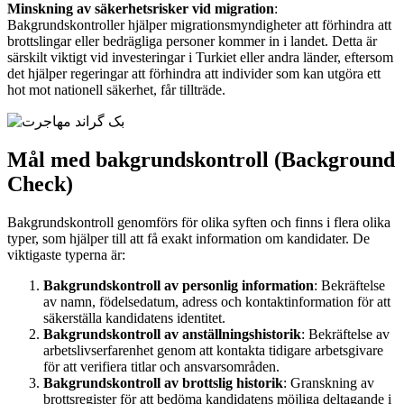
Minskning av säkerhetsrisker vid migration
:
Bakgrundskontroller hjälper migrationsmyndigheter att förhindra att
brottslingar eller bedrägliga personer kommer in i landet. Detta är
särskilt viktigt vid investeringar i Turkiet eller andra länder, eftersom
det hjälper regeringar att förhindra att individer som kan utgöra ett
hot mot nationell säkerhet, får tillträde.
Mål med bakgrundskontroll (Background
Check)
Bakgrundskontroll genomförs för olika syften och finns i flera olika
typer, som hjälper till att få exakt information om kandidater. De
viktigaste typerna är:
Bakgrundskontroll av personlig information
: Bekräftelse
av namn, födelsedatum, adress och kontaktinformation för att
säkerställa kandidatens identitet.
Bakgrundskontroll av anställningshistorik
: Bekräftelse av
arbetslivserfarenhet genom att kontakta tidigare arbetsgivare
för att verifiera titlar och ansvarsområden.
Bakgrundskontroll av brottslig historik
: Granskning av
brottsregister för att bedöma kandidatens möjliga deltagande i