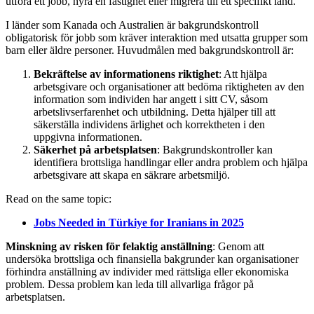
utföra ett jobb, hyra en fastighet eller migrera till ett specifikt land.
I länder som Kanada och Australien är bakgrundskontroll
obligatorisk för jobb som kräver interaktion med utsatta grupper som
barn eller äldre personer. Huvudmålen med bakgrundskontroll är:
Bekräftelse av informationens riktighet
: Att hjälpa
arbetsgivare och organisationer att bedöma riktigheten av den
information som individen har angett i sitt CV, såsom
arbetslivserfarenhet och utbildning. Detta hjälper till att
säkerställa individens ärlighet och korrektheten i den
uppgivna informationen.
Säkerhet på arbetsplatsen
: Bakgrundskontroller kan
identifiera brottsliga handlingar eller andra problem och hjälpa
arbetsgivare att skapa en säkrare arbetsmiljö.
Read on the same topic:
Jobs Needed in Türkiye for Iranians in 2025
Minskning av risken för felaktig anställning
: Genom att
undersöka brottsliga och finansiella bakgrunder kan organisationer
förhindra anställning av individer med rättsliga eller ekonomiska
problem. Dessa problem kan leda till allvarliga frågor på
arbetsplatsen.