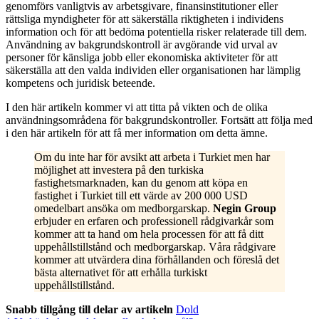
genomförs vanligtvis av arbetsgivare, finansinstitutioner eller
rättsliga myndigheter för att säkerställa riktigheten i individens
information och för att bedöma potentiella risker relaterade till dem.
Användning av bakgrundskontroll är avgörande vid urval av
personer för känsliga jobb eller ekonomiska aktiviteter för att
säkerställa att den valda individen eller organisationen har lämplig
kompetens och juridisk beteende.
I den här artikeln kommer vi att titta på vikten och de olika
användningsområdena för bakgrundskontroller. Fortsätt att följa med
i den här artikeln för att få mer information om detta ämne.
Om du inte har för avsikt att arbeta i Turkiet men har
möjlighet att investera på den turkiska
fastighetsmarknaden, kan du genom att köpa en
fastighet i Turkiet till ett värde av 200 000 USD
omedelbart ansöka om medborgarskap.
Negin Group
erbjuder en erfaren och professionell rådgivarkår som
kommer att ta hand om hela processen för att få ditt
uppehållstillstånd och medborgarskap. Våra rådgivare
kommer att utvärdera dina förhållanden och föreslå det
bästa alternativet för att erhålla turkiskt
uppehållstillstånd.
Snabb tillgång till delar av artikeln
Dold