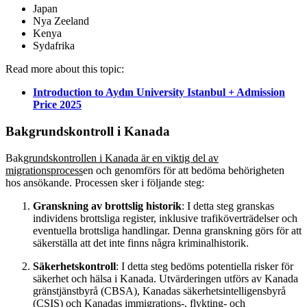
Japan
Nya Zeeland
Kenya
Sydafrika
Read more about this topic:
Introduction to Aydın University Istanbul + Admission
Price 2025
Bakgrundskontroll i Kanada
Bak
grundskontrollen i Kanada är en viktig del av
migrationsprocess
en och genomförs för att bedöma behörigheten
hos ansökande. Processen sker i följande steg:
Granskning av brottslig historik
: I detta steg granskas
individens brottsliga register, inklusive trafiköverträdelser och
eventuella brottsliga handlingar. Denna granskning görs för att
säkerställa att det inte finns några kriminalhistorik.
Säkerhetskontroll
: I detta steg bedöms potentiella risker för
säkerhet och hälsa i Kanada. Utvärderingen utförs av Kanada
gränstjänstbyrå (CBSA), Kanadas säkerhetsintelligensbyrå
(CSIS) och Kanadas immigrations-, flykting- och