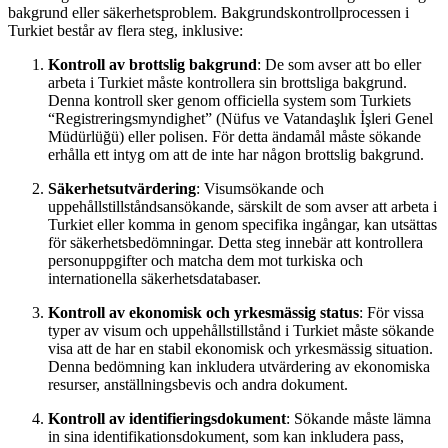
bakgrund eller säkerhetsproblem. Bakgrundskontrollprocessen i
Turkiet består av flera steg, inklusive:
Kontroll av brottslig bakgrund
: De som avser att bo eller
arbeta i Turkiet måste kontrollera sin brottsliga bakgrund.
Denna kontroll sker genom officiella system som Turkiets
“Registreringsmyndighet” (Nüfus ve Vatandaşlık İşleri Genel
Müdürlüğü) eller polisen. För detta ändamål måste sökande
erhålla ett intyg om att de inte har någon brottslig bakgrund.
Säkerhetsutvärdering
: Visumsökande och
uppehållstillståndsansökande, särskilt de som avser att arbeta i
Turkiet eller komma in genom specifika ingångar, kan utsättas
för säkerhetsbedömningar. Detta steg innebär att kontrollera
personuppgifter och matcha dem mot turkiska och
internationella säkerhetsdatabaser.
Kontroll av ekonomisk och yrkesmässig status
: För vissa
typer av visum och uppehållstillstånd i Turkiet måste sökande
visa att de har en stabil ekonomisk och yrkesmässig situation.
Denna bedömning kan inkludera utvärdering av ekonomiska
resurser, anställningsbevis och andra dokument.
Kontroll av identifieringsdokument
: Sökande måste lämna
in sina identifikationsdokument, som kan inkludera pass,