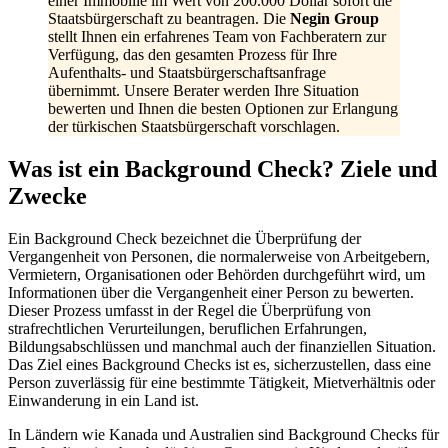
einer Immobilie im Wert von 200.000 Dollar sofort die
Staatsbürgerschaft zu beantragen. Die
Negin Group
stellt Ihnen ein erfahrenes Team von Fachberatern zur
Verfügung, das den gesamten Prozess für Ihre
Aufenthalts- und Staatsbürgerschaftsanfrage
übernimmt. Unsere Berater werden Ihre Situation
bewerten und Ihnen die besten Optionen zur Erlangung
der türkischen Staatsbürgerschaft vorschlagen.
Was ist ein Background Check? Ziele und
Zwecke
Ein Background Check bezeichnet die Überprüfung der
Vergangenheit von Personen, die normalerweise von Arbeitgebern,
Vermietern, Organisationen oder Behörden durchgeführt wird, um
Informationen über die Vergangenheit einer Person zu bewerten.
Dieser Prozess umfasst in der Regel die Überprüfung von
strafrechtlichen Verurteilungen, beruflichen Erfahrungen,
Bildungsabschlüssen und manchmal auch der finanziellen Situation.
Das Ziel eines Background Checks ist es, sicherzustellen, dass eine
Person zuverlässig für eine bestimmte Tätigkeit, Mietverhältnis oder
Einwanderung in ein Land ist.
In Ländern wie Kanada und Australien sind Background Checks für