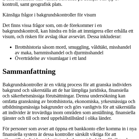
kontroll, samt geografisk plats.
Känsliga frågor i bakgrundskontroller för visum
Det finns vissa frågor som, om de förekommer i en
bakgrundskontroll, kan hindra en från att immigrera eller erhålla ett
visum, och risken för avslag ökar avsevärt. Dessa inkluderar:
Brottshistoria såsom mord, smuggling, våldtäkt, misshandel
av maka, barnmisshandel och djurmisshandel
Överträdelse av visumlagar i ett land
Sammanfattning
Bakgrundskontroller är en viktig process för att granska individers
bakgrund och säkerställa att de har lämpliga juridiska, finansiella
och säkerhetsmässiga förutsättningar. Denna undersökning kan
omfatta granskning av brottshistoria, ekonomiska, yrkesmässiga och
utbildningsmässiga bakgrunder och görs vanligtvis för att säkerställa
att individer är trovärdiga inom områden som anställning, finansiella
tjänster och till och med uppehållstillstånd i olika länder.
För personer som avser att öppna ett bankkonto eller komma in i nya
finansiella system är dessa kontroller särskilt viktiga för att