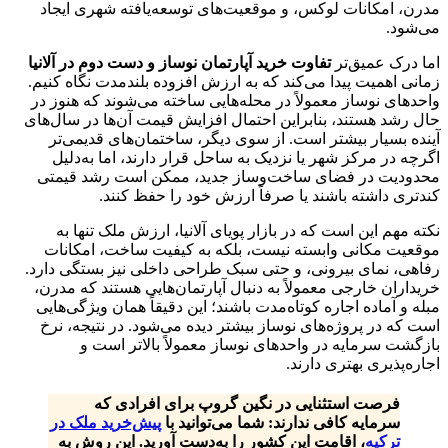
مدرن، امکانات لوکس، و موقعیت‌های توسعه‌یافته شهری ایجاد
می‌شود.
اما درک عمیق‌تر
تفاوت خرید آپارتمان نوساز و دست‌ دوم در آلانیا
زمانی اهمیت پیدا می‌کند که به ارزش افزوده بلندمدت نگاه کنیم.
واحدهای نوساز معمولاً در محله‌هایی ساخته می‌شوند که هنوز در
حال رشد هستند، بنابراین احتمال افزایش قیمت آن‌ها در سال‌های
آینده بسیار بیشتر است. از سوی دیگر، ساختمان‌های قدیمی‌تر
اگرچه در مرکز شهر یا نزدیک به ساحل قرار دارند، اما به‌دلیل
محدودیت در فضای ساخت‌وساز جدید، ممکن است رشد قیمتی
کندتری داشته باشند یا صرفاً ارزش خود را حفظ کنند.
نکته مهم این است که در بازار پویای آلانیا، ارزش ملک تنها به
موقعیت مکانی وابسته نیست، بلکه به کیفیت ساخت، امکانات
رفاهی، نمای بیرونی، و حتی سبک طراحی داخلی نیز بستگی دارد.
خریداران خارجی معمولاً به دنبال آپارتمان‌هایی هستند که مدرن،
مبله و آماده اجاره کوتاه‌مدت باشند؛ این دقیقاً همان ویژگی‌هایی
است که در پروژه‌های نوساز بیشتر دیده می‌شود. در نتیجه، نرخ
بازگشت سرمایه در واحدهای نوساز معمولاً بالاتر است و
اجاره‌پذیری بهتری دارند.
فرصت استثنایی در نگین گروپ برای افرادی که
سرمایه کافی ندارند: شما می‌توانید با
پیش‌خرید ملک در
ترکیه
، اقامت این کشور را به‌دست آورید. این روش به