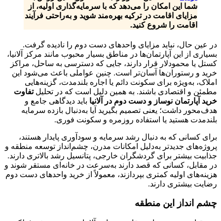
شما این امکان را می‌دهد که با سرمایه‌گذاری اولیه، از
مزایای اقامت در ترکیه بهره‌مند شوید و به‌راحتی فرآیند
اقامت را شروع کنید.
در عین حال، نباید مزایای واحدهای دست‌ دوم را نادیده گرفت.
بسیاری از این آپارتمان‌ها در مناطق بسیار محبوب مانند مرکز آلانیا،
کستل یا محمودلار قرار دارند، جایی که دسترسی به ساحل، مراکز
خرید و رستوران‌ها آسان‌تر است. چنین عواملی باعث می‌شود این
املاک، به‌ویژه برای سکونت دائم یا اجاره بلندمدت، گزینه‌هایی
مطمئن و اقتصادی باشند. به همین دلیل است که در تحلیل
تفاوت
خرید آپارتمان نوساز و دست‌ دوم در آلانیا
باید دیدگاهی جامع و
هدف‌محور داشت؛ یعنی تصمیم بگیرید آیا به‌دنبال بازده سرمایه
بلندمدت هستید یا استفاده روزمره و سکونت فوری.
برای کسانی که به دنبال رشد سرمایه و سودآوری پایدار هستند،
پروژه‌های جدیدتر به‌دلیل امکانات مدرن، چشم‌انداز توسعه منطقه و
جذابیت بیشتر برای گردشگران خارجی، پتانسیل رشد بالاتری دارند.
در مقابل، کسانی که قصد دارند به‌سرعت در خانه‌ای مستقر شوند و
هزینه‌های اولیه کمتری بپردازند، معمولاً از خرید واحدهای دست‌ دوم
رضایت بیشتری دارند.
چشم انداز این منطقه