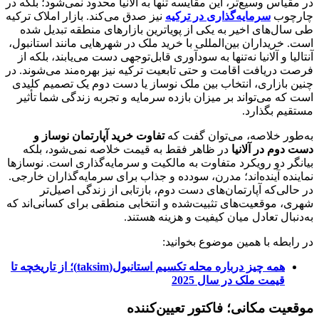
در مقیاس وسیع‌تر، این مقایسه تنها به آلانیا محدود نمی‌شود؛ بلکه در
چارچوب
سرمایه‌گذاری در ترکیه
نیز صدق می‌کند. بازار املاک ترکیه
طی سال‌های اخیر به یکی از پویاترین بازارهای منطقه تبدیل شده
است. خریداران بین‌المللی با خرید ملک در شهرهایی مانند استانبول،
آنتالیا و آلانیا نه‌تنها به سودآوری قابل‌توجهی دست می‌یابند، بلکه از
فرصت دریافت اقامت و حتی تابعیت ترکیه نیز بهره‌مند می‌شوند. در
چنین بازاری، انتخاب بین ملک نوساز یا دست‌ دوم یک تصمیم کلیدی
است که می‌تواند بر میزان بازده سرمایه و تجربه زندگی شما تأثیر
مستقیم بگذارد.
به‌طور خلاصه، می‌توان گفت که
تفاوت خرید آپارتمان نوساز و
دست‌ دوم در آلانیا
در ظاهر فقط به قیمت خلاصه نمی‌شود، بلکه
بیانگر دو رویکرد متفاوت به مالکیت و سرمایه‌گذاری است. نوسازها
نماینده آینده‌اند؛ مدرن، سودده و جذاب برای سرمایه‌گذاران خارجی.
در حالی‌که آپارتمان‌های دست‌ دوم، بازتابی از زندگی اصیل‌تر
شهری، موقعیت‌های تثبیت‌شده و انتخابی منطقی برای کسانی‌اند که
به‌دنبال تعادل میان کیفیت و هزینه هستند.
در رابطه با همین موضوع بخوانید:
همه چیز درباره محله تکسیم استانبول(taksim)؛ از تاریخچه تا
قیمت ملک در سال 2025
موقعیت مکانی؛ فاکتور تعیین‌کننده