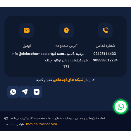
شماره تماس
آدرس مجموعه
ایمیل
02425114433 |
ترکیه ، آلانیا ، محله فیلا ،
info@deluxehomesalanya.com
905538612234
بلوارکیقباد ، دولی اوئلو ، پلاک
171
دنبال کنید!
ما را در
شبکه‌های اجتماعی
تمام حقوق مادی و معنوی این سایت متعلق به سایت مجموعه نگین گروپ می‌باشد.
RominaRooande.com
طراحی سایت با