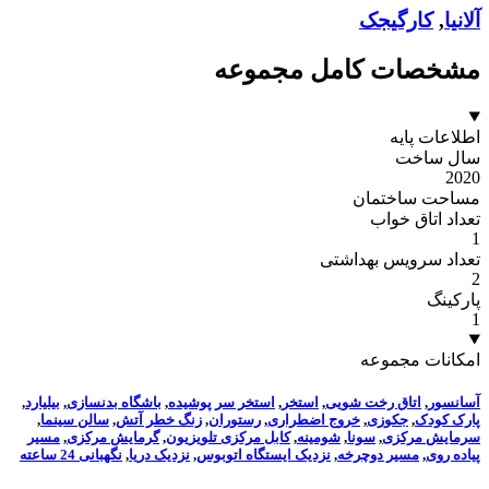
آلانیا
,
کارگیجک
مشخصات کامل مجموعه
اطلاعات پایه
سال ساخت
2020
مساحت ساختمان
تعداد اتاق خواب
1
تعداد سرویس بهداشتی
2
پارکینگ
1
امکانات مجموعه
آسانسور
,
اتاق رخت شویی
,
استخر
,
استخر سر پوشیده
,
باشگاه بدنسازی
,
بیلیارد
,
پارک کودک
,
جکوزی
,
خروج اضطراری
,
رستوران
,
زنگ خطر آتش
,
سالن سینما
,
سرمایش مرکزی
,
سونا
,
شومینه
,
کابل مرکزی تلویزیون
,
گرمایش مرکزی
,
مسیر
پیاده روی
,
مسیر دوچرخه
,
نزدیک ایستگاه اتوبوس
,
نزدیک دریا
,
نگهبانی 24 ساعته