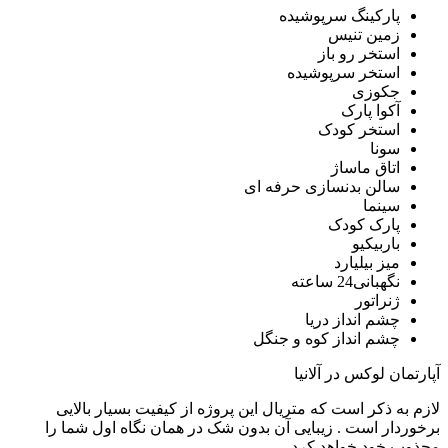
پارکینگ سرپوشیده
زمین تنیس
استخر رو باز
استخر سرپوشیده
جکوزی
آکوا پارک
استخر کودک
سونا
اتاق ماساژ
سالن بدنسازی حرفه ای
سینما
پارک کودک
باربیکیو
میز بیلیارد
نگهبانی24 ساعته
ژنراتور
چشم انداز دریا
چشم انداز کوه و جنگل
آپارتمان لوکس در آلانیا
لازم به ذکر است که متریال این پروژه از کیفیت بسیار بالایی
برخوردار است . زیبایی آن بدون شک در همان نگاه اول شما را
مجذوب خود خواهد کرد .