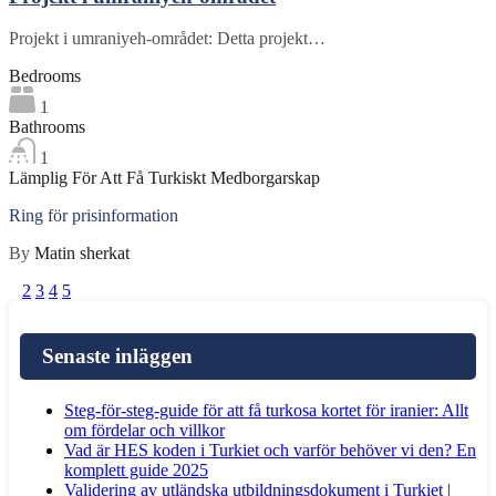
Projekt i umraniyeh-området: Detta projekt…
Bedrooms
1
Bathrooms
1
Lämplig För Att Få Turkiskt Medborgarskap
Ring för prisinformation
By
Matin sherkat
1
2
3
4
5
Senaste inläggen
Steg-för-steg-guide för att få turkosa kortet för iranier: Allt
om fördelar och villkor
Vad är HES koden i Turkiet och varför behöver vi den? En
komplett guide 2025
Validering av utländska utbildningsdokument i Turkiet |