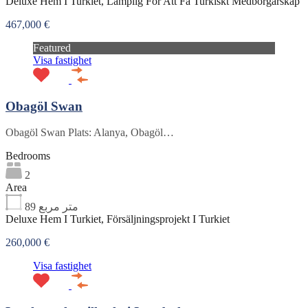
Deluxe Hem I Turkiet, Lämplig För Att Få Turkiskt Medborgarskap
467,000 €
Featured
Visa fastighet
Obagöl Swan
Obagöl Swan Plats: Alanya, Obagöl…
Bedrooms
2
Area
89
متر مربع
Deluxe Hem I Turkiet, Försäljningsprojekt I Turkiet
260,000 €
Visa fastighet