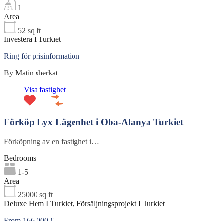
1
Area
52
sq ft
Investera I Turkiet
Ring för prisinformation
By
Matin sherkat
Visa fastighet
Förköp Lyx Lägenhet i Oba-Alanya Turkiet
Förköpning av en fastighet i…
Bedrooms
1-5
Area
25000
sq ft
Deluxe Hem I Turkiet, Försäljningsprojekt I Turkiet
From 166,000 €