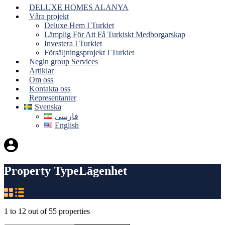
DELUXE HOMES ALANYA
Våra projekt
Deluxe Hem I Turkiet
Lämplig För Att Få Turkiskt Medborgarskap
Investera I Turkiet
Försäljningsprojekt I Turkiet
Negin group Services
Artiklar
Om oss
Kontakta oss
Representanter
Svenska
فارسی
English
Property Type
Lägenhet
1
to
12
out of
55
properties