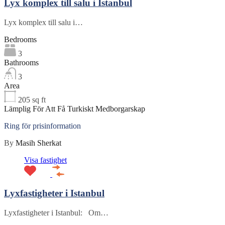
Lyx komplex till salu i Istanbul
Lyx komplex till salu i…
Bedrooms
3
Bathrooms
3
Area
205
sq ft
Lämplig För Att Få Turkiskt Medborgarskap
Ring för prisinformation
By
Masih Sherkat
Visa fastighet
Lyxfastigheter i Istanbul
Lyxfastigheter i Istanbul: Om…