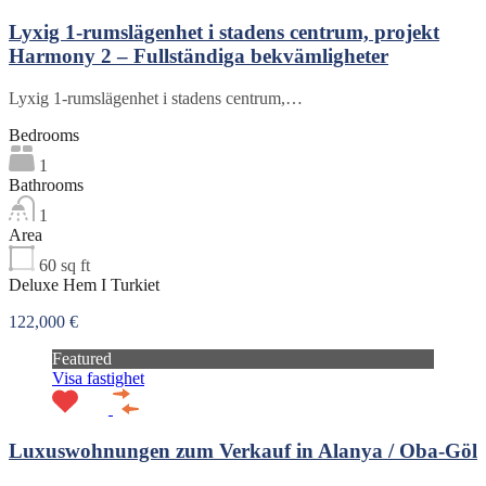
Lyxig 1-rumslägenhet i stadens centrum, projekt
Harmony 2 – Fullständiga bekvämligheter
Lyxig 1-rumslägenhet i stadens centrum,…
Bedrooms
1
Bathrooms
1
Area
60
sq ft
Deluxe Hem I Turkiet
122,000 €
Featured
Visa fastighet
Luxuswohnungen zum Verkauf in Alanya / Oba-Göl