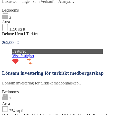
Luxuswohnungen zum Verkauf in Alanya…
Bedrooms
2
Area
1150
sq ft
Deluxe Hem I Turkiet
265,000 €
Featured
Visa fastighet
Lönsam investering för turkiskt medborgarskap
Lönsam investering för turkiskt medborgarskap…
Bedrooms
3
Area
254
sq ft