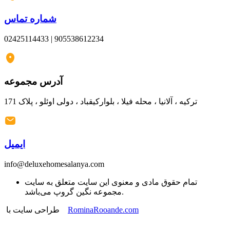
شماره تماس
02425114433 | 905538612234
آدرس مجموعه
ترکیه ، آلانیا ، محله فیلا ، بلوارکیقباد ، دولی اوئلو ، پلاک 171
ایمیل
info@deluxehomesalanya.com
تمام حقوق مادی و معنوی این سایت متعلق به سایت
مجموعه نگین گروپ می‌باشد.
طراحی سایت با
RominaRooande.com