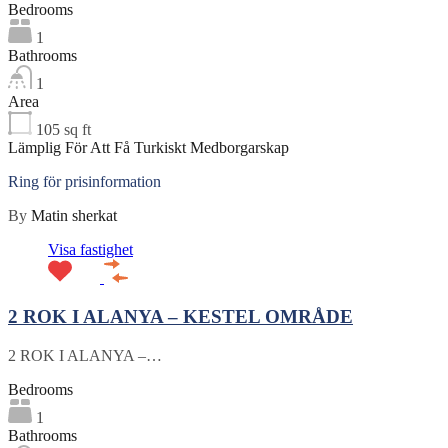
Bedrooms
1
Bathrooms
1
Area
105
sq ft
Lämplig För Att Få Turkiskt Medborgarskap
Ring för prisinformation
By
Matin sherkat
Visa fastighet
2 ROK I ALANYA – KESTEL OMRÅDE
2 ROK I ALANYA –…
Bedrooms
1
Bathrooms