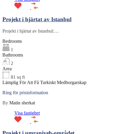
Projekt i hjärtat av Istanbul
Projekt i hjärtat av Istanbul:…
Bedrooms
1
Bathrooms
2
Area
81
sq ft
Lämplig För Att Få Turkiskt Medborgarskap
Ring för prisinformation
By
Matin sherkat
Visa fastighet
Projekt i umraniyeh-området