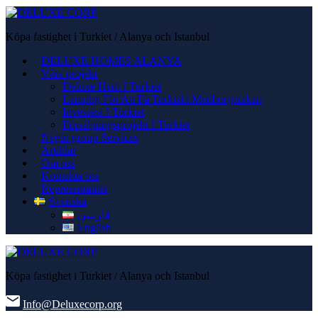
Köpa fastighet i Turkiet / Alanya och Istanbul
DELUXE HOMES ALANYA
Våra projekt
Deluxe Hem I Turkiet
Lämplig För Att Få Turkiskt Medborgarskap
Investera I Turkiet
Försäljningsprojekt I Turkiet
Negin group Services
Artiklar
Om oss
Kontakta oss
Representanter
Svenska
فارسی
English
Köpa fastighet i Turkiet / Alanya och Istanbul
Info@Deluxecorp.org