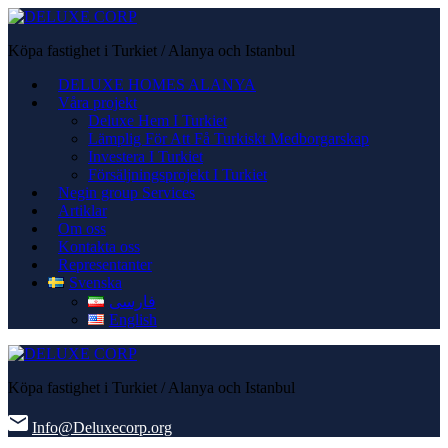
Köpa fastighet i Turkiet / Alanya och Istanbul
DELUXE HOMES ALANYA
Våra projekt
Deluxe Hem I Turkiet
Lämplig För Att Få Turkiskt Medborgarskap
Investera I Turkiet
Försäljningsprojekt I Turkiet
Negin group Services
Artiklar
Om oss
Kontakta oss
Representanter
Svenska
فارسی
English
Köpa fastighet i Turkiet / Alanya och Istanbul
Info@Deluxecorp.org