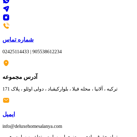
شماره تماس
02425114433 | 905538612234
آدرس مجموعه
ترکیه ، آلانیا ، محله فیلا ، بلوارکیقباد ، دولی اوئلو ، پلاک 171
ایمیل
info@deluxehomesalanya.com
تمام حقوق مادی و معنوی این سایت متعلق به سایت