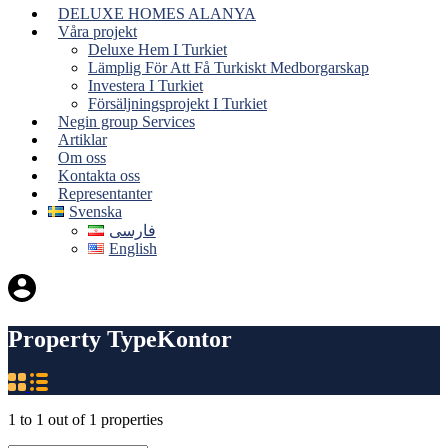
DELUXE HOMES ALANYA
Våra projekt
Deluxe Hem I Turkiet
Lämplig För Att Få Turkiskt Medborgarskap
Investera I Turkiet
Försäljningsprojekt I Turkiet
Negin group Services
Artiklar
Om oss
Kontakta oss
Representanter
Svenska
فارسی
English
Property Type
Kontor
1
to
1
out of
1
properties