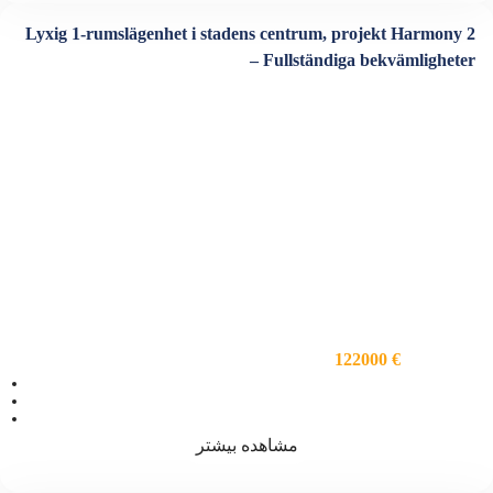
Lyxig 1-rumslägenhet i stadens centrum, projekt Harmony 2
– Fullständiga bekvämligheter
122000 €
ویژگی ها
اتاق خواب 1
فضا 60
سرویس بهداشتی 1
مشاهده بیشتر