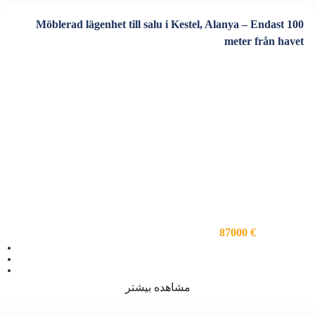
Möblerad lägenhet till salu i Kestel, Alanya – Endast 100
meter från havet
87000 €
ویژگی ها
اتاق خواب 1
فضا 55
سرویس بهداشتی 1
مشاهده بیشتر