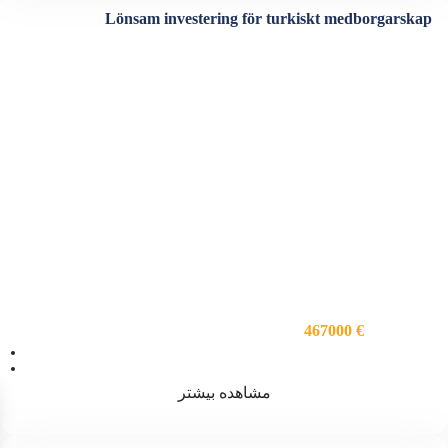
Lönsam investering för turkiskt medborgarskap
467000 €
ویژگی ها
اتاق خواب 3
فضا 254
مشاهده بیشتر