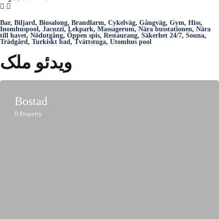
Bar
,
Biljard
,
Biosalong
,
Brandlarm
,
Cykelväg
,
Gångväg
,
Gym
,
Hiss
,
Inomhuspool
,
Jacuzzi
,
Lekpark
,
Massagerum
,
Nära busstationen
,
Nära
till havet
,
Nödutgång
,
Öppen spis
,
Restaurang
,
Säkerhet 24/7
,
Souna
,
Trädgård
,
Turkiskt bad
,
Tvättstuga
,
Utomhus pool
ویدئو ملک
Bostad
0
Property