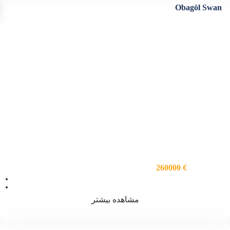
Obagöl Swan
260000 €
ویژگی ها
اتاق خواب 2
فضا 89
مشاهده بیشتر