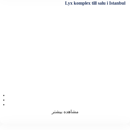
Lyx komplex till salu i Istanbul
ویژگی ها
اتاق خواب 3
فضا 205
سرویس بهداشتی 3
مشاهده بیشتر