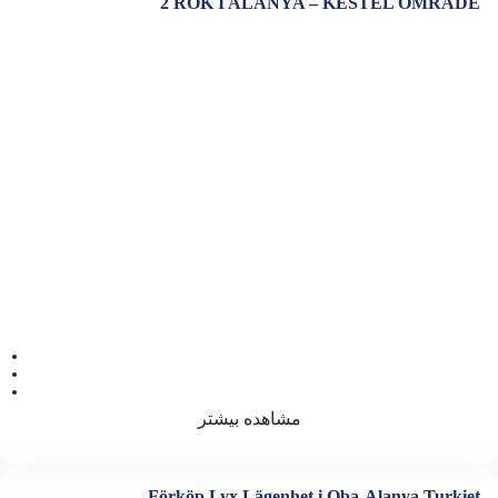
2 ROK I ALANYA – KESTEL OMRÅDE
ویژگی ها
اتاق خواب 1
فضا 52
سرویس بهداشتی 1
مشاهده بیشتر
Förköp Lyx Lägenhet i Oba-Alanya Turkiet