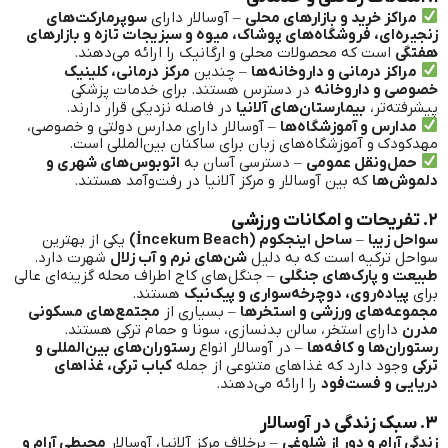
مراکز خرید و بازارهای محلی
– آوسالار دارای
سوپرمارکت‌های
زنجیره‌ای، فروشگاه‌های پوشاک، میوه و سبزیجات تازه و بازارهای
هفتگی
است که محصولات محلی و ارگانیک را ارائه می‌دهند.
مراکز درمانی و داروخانه‌ها
– چندین
مرکز درمانی، کلینیک
خصوصی و داروخانه
در دسترس هستند. برای خدمات پزشکی
پیشرفته‌تر،
بیمارستان‌های آلانیا
در فاصله نزدیکی قرار دارند.
مدارس و آموزشگاه‌ها
– آوسالار دارای مدارس دولتی و خصوصی،
مهدکودک و آموزشگاه‌های زبان برای ساکنان بین‌المللی است.
حمل‌ونقل عمومی
– دسترسی آسان به
اتوبوس‌های شهری و
دلموش‌ها
که بین آوسالار و مرکز آلانیا در رفت‌وآمد هستند.
۲. تفریحات و امکانات ورزشی
سواحل زیبا
–
ساحل اینجکوم (İncekum Beach)
یکی از بهترین
سواحل ترکیه است که به دلیل
شن‌های نرم و آب زلال
شهرت دارد.
طبیعت و پارک‌های جنگلی
– جنگل‌های کاج اطراف محله گزینه‌ای عالی
برای
پیاده‌روی، دوچرخه‌سواری و پیک‌نیک
هستند.
مجموعه‌های ورزشی و استخرها
– بسیاری از
مجتمع‌های مسکونی
مدرن
دارای استخر، سالن بدنسازی، سونا و حمام ترکی هستند.
رستوران‌ها و کافه‌ها
– در آوسالار انواع
رستوران‌های بین‌المللی و
ترکی
وجود دارد که غذاهای متنوعی از جمله
کباب ترکی، غذاهای
دریایی و فست‌فود
را ارائه می‌دهند.
۳. سبک زندگی در آوسالار
زندگی آرام و دور از شلوغی
– برخلاف مرکز آلانیا، آوسالار
محیطی آرام و