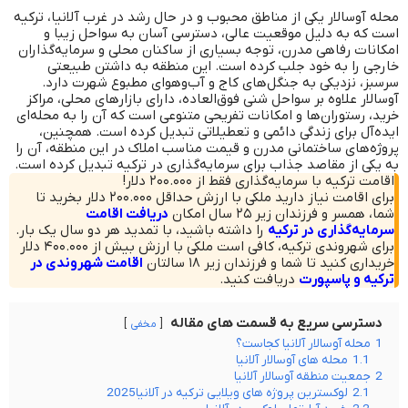
محله آوسالار یکی از مناطق محبوب و در حال رشد در غرب آلانیا، ترکیه
است که به دلیل موقعیت عالی، دسترسی آسان به سواحل زیبا و
امکانات رفاهی مدرن، توجه بسیاری از ساکنان محلی و سرمایه‌گذاران
خارجی را به خود جلب کرده است. این منطقه به داشتن طبیعتی
سرسبز، نزدیکی به جنگل‌های کاج و آب‌وهوای مطبوع شهرت دارد.
آوسالار علاوه بر سواحل شنی فوق‌العاده، دارای بازارهای محلی، مراکز
خرید، رستوران‌ها و امکانات تفریحی متنوعی است که آن را به محله‌ای
ایده‌آل برای زندگی دائمی و تعطیلاتی تبدیل کرده است. همچنین،
پروژه‌های ساختمانی مدرن و قیمت مناسب املاک در این منطقه، آن را
به یکی از مقاصد جذاب برای سرمایه‌گذاری در ترکیه تبدیل کرده است.
اقامت ترکیه با سرمایه‌گذاری فقط از ۲۰۰.۰۰۰ دلار!
برای اقامت نیاز دارید ملکی با ارزش حداقل ۲۰۰.۰۰۰ دلار بخرید تا
شما، همسر و فرزندان زیر ۲۵ سال امکان
دریافت اقامت
سرمایه‌گذاری در ترکیه
را داشته باشید، با تمدید هر دو سال یک بار.
برای شهروندی ترکیه، کافی است ملکی با ارزش بیش از ۴۰۰.۰۰۰ دلار
خریداری کنید تا شما و فرزندان زیر ۱۸ سالتان
اقامت شهروندی در
ترکیه و پاسپورت
دریافت کنید.
دسترسی سریع به قسمت های مقاله
مخفی
1
محله آوسالار آلانیا کجاست؟
1.1
محله های آوسالار آلانیا
2
جمعیت منطقه آوسالار آلانیا
2.1
لوکسترین پروژه های ویلایی ترکیه در آلانیا2025