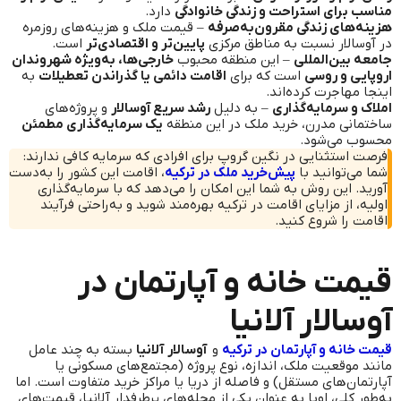
مناسب برای استراحت و زندگی خانوادگی
دارد.
هزینه‌های زندگی مقرون‌به‌صرفه
– قیمت ملک و هزینه‌های روزمره
در آوسالار نسبت به مناطق مرکزی
پایین‌تر و اقتصادی‌تر
است.
جامعه بین‌المللی
– این منطقه محبوب
خارجی‌ها، به‌ویژه شهروندان
اروپایی و روسی
است که برای
اقامت دائمی یا گذراندن تعطیلات
به
اینجا مهاجرت کرده‌اند.
املاک و سرمایه‌گذاری
– به دلیل
رشد سریع آوسالار
و پروژه‌های
ساختمانی مدرن، خرید ملک در این منطقه
یک سرمایه‌گذاری مطمئن
محسوب می‌شود.
فرصت استثنایی در نگین گروپ برای افرادی که سرمایه کافی ندارند:
شما می‌توانید با
پیش‌خرید ملک در ترکیه
، اقامت این کشور را به‌دست
آورید. این روش به شما این امکان را می‌دهد که با سرمایه‌گذاری
اولیه، از مزایای اقامت در ترکیه بهره‌مند شوید و به‌راحتی فرآیند
اقامت را شروع کنید.
قیمت خانه و آپارتمان در
آوسالار
آلانیا
قیمت خانه و آپارتمان در ترکیه
و
آوسالار
آلانیا
بسته به چند عامل
مانند موقعیت ملک، اندازه، نوع پروژه (مجتمع‌های مسکونی یا
آپارتمان‌های مستقل) و فاصله از دریا یا مراکز خرید متفاوت است. اما
به‌طور کلی، اوبا به عنوان یکی از محله‌های پرطرفدار آلانیا، قیمت‌های