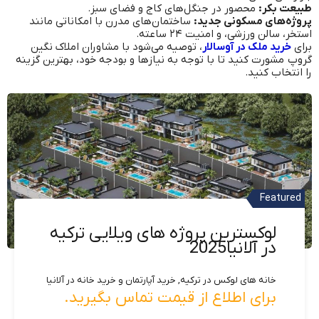
طبیعت بکر:
محصور در جنگل‌های کاج و فضای سبز.
پروژه‌های مسکونی جدید:
ساختمان‌های مدرن با امکاناتی مانند
استخر، سالن ورزشی، و امنیت ۲۴ ساعته.
برای
خرید ملک د
ر آوس
الار
، توصیه می‌شود با مشاوران املاک نگین
گروپ مشورت کنید تا با توجه به نیازها و بودجه خود، بهترین گزینه
را انتخاب کنید.
Featured
Featured
Featured
خرید آپارتمان در آلانیا
خرید آپارتمان لوکس در آلانیا
لوکسترین پروژه های ویلایی ترکیه
Featured
در آلانیا2025
Bedrooms
خرید آپارتمان و خرید خانه در آلانیا, خانه های لوکس در ترکیه
Featured
آپارتمان ساحلی در استانبول
265,000 €
خانه های لوکس در ترکیه, خرید آپارتمان و خرید خانه در آلانیا
211
و مترمربع
برای اطلاع از قیمت تماس بگیرید.
خرید ویلای ساحلی در استانبول
مناسب اخذ شهروندی ترکیه
پیش فروش خانه در ترکیه, خانه های لوکس در ترکیه