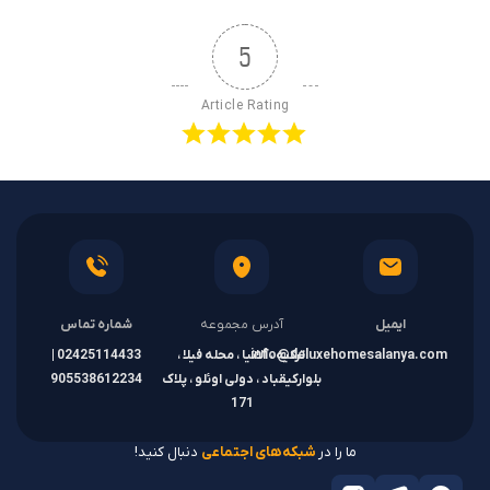
5
Article Rating
ایمیل
آدرس مجموعه
شماره تماس
info@deluxehomesalanya.com
ترکیه ، آلانیا ، محله فیلا ،
02425114433 |
بلوارکیقباد ، دولی اوئلو ، پلاک
905538612234
171
ما را در
شبکه‌های اجتماعی
دنبال کنید!