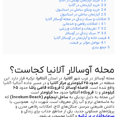
2.2
خرید آپارتمان لوکس در آلانیا
2.3
خرید آپارتمان در آلانیا
2.4
خرید ویلای ساحلی در استانبول
2.5
آپارتمان ساحلی در استانبول
3
امکانات و سبک زندگی در محله آوسالار آلانیا
3.1
۱. امکانات رفاهی و خدماتی
3.2
۲. تفریحات و امکانات ورزشی
3.3
۳. سبک زندگی در آوسالار
4
قیمت خانه و آپارتمان در آوسالار آلانیا
4.1
عوامل مؤثر بر قیمت:
5
جمع بندی
محله آوسالار آلانیا کجاست؟
محله آوسالار در غرب شهر
آلانیا
، در استان
آنتالیا
، ترکیه قرار دارد. این
منطقه در
حدود ۲۵ کیلومتری مرکز آلانیا
و در مسیر جاده آنتالیا-آلانیا
واقع شده است.
فاصله آوسالار تا فرودگاه قاضی پاشا
حدود
۶۵
کیلومتر
و تا
فرودگاه آنتالیا
حدود
۱۰۰ کیلومتر
است.
این محله به دلیل نزدیکی به
ساحل اینجکوم (İncekum Beach)
که
به ماسه‌های نرم و آب زلال معروف است، شهرت دارد. همچنین، با
داشتن طبیعتی سرسبز، جنگل‌های کاج، امکانات رفاهی مدرن و
پروژه‌های مسکونی جدید، یکی از مناطق جذاب برای زندگی و
سرمایه‌گذاری در ترکیه
و آلانیا محسوب می‌شود.