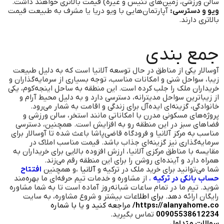
سالن ورزشی، زمین‌های تنیس و غیره) قیمت بالاتری خواهند داشت.
ویو و دسترسی:
آپارتمان‌هایی با ویو دریا یا مشرف به طبیعت قیمت
بالاتری دارند.
جمع بندی
آوسالار یکی از مناطق در حال توسعه آلانیا است که به دلیل طبیعت
زیبا، سواحل شنی و امکانات مناسب، توجه بسیاری از سرمایه‌گذاران و
خریداران ملک را جلب کرده است. این منطقه به ساحل اینجه‌کوم، یکی
از زیباترین سواحل مدیترانه، دسترسی دارد و به دلیل محیط آرام و
خانوادگی، گزینه‌ای ایده‌آل برای زندگی و اقامت به شمار می‌رود.
پروژه‌های مسکونی مدرن با امکاناتی مانند استخر، سالن ورزشی و
فضاهای سبز در این منطقه رو به افزایش است. همچنین، دسترسی
مناسب به مرکز آلانیا و فرودگاه قاضی‌پاشا باعث شده تا آوسالار برای
سرمایه‌گذاری نیز گزینه‌ای جذاب باشد. قیمت مناسب املاک در
مقایسه با مناطق مرکزی آلانیا، ارزش افزوده بالایی برای خریداران به
همراه دارد و آینده‌ای روشن را برای این منطقه رقم می‌زند.
شما می‌توانید برای خرید ملک در ترکیه و
آلانیا
،و همچنین
افتتاح
حساب بانکی در ترکیه
،
از مشاوره و خدمات تیم حرفه‌ای ما بهره‌مند
شوید. تیم ما در تمام ساعات شبانه‌روز آماده است تا به شما مشاوره
رایگان ارائه ده
د. برای اطلا
عات بیشتر و شروع مشاوره، به سایت
https://alanyahome.co/
مراجعه کنید و یا با شماره
00905538612234
تماس بگیرید.
سوالات متداول