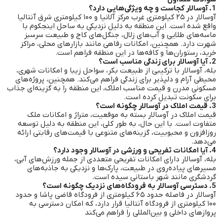
1. آوسالار کجاست و چه ویژگی‌هایی دارد؟
آوسالار در ۲۵ کیلومتری غرب مرکز آلانیا و ۱۰۰ کیلومتری شرق آنتالیا
واقع شده است.
این منطقه به دلیل نزدیکی به ساحل اینجکوم با
ماسه‌های طلایی و آب‌های زلال، جنگل‌های کاج و طبیعت سرسبز
شهرت دارد.
همچنین، امکانات رفاهی مانند بازارهای محلی، مراکز
خرید، رستوران‌ها و کافه‌ها در این منطقه فراهم است.
2. آیا آوسالار برای زندگی مناسب است؟
بله، آوسالار با ترکیبی از طبیعت بکر، سواحل زیبا و امکانات شهری،
محیطی آرام و دلپذیر برای زندگی فراهم می‌کند.
همچنین، پروژه‌های
مسکونی مدرن و قیمت مناسب املاک، این منطقه را به گزینه‌ای جذاب
برای سکونت تبدیل کرده است.
3. قیمت املاک در آوسالار چگونه است؟
قیمت املاک در آوسالار بسته به موقعیت، متراژ و امکانات ملک
متفاوت است.
با این حال، به طور کلی، این منطقه به دلیل توسعه
روزافزون و محبوبیت، گزینه‌های متنوعی با قیمت‌های رقابتی ارائه
می‌دهد.
4. آیا امکانات تفریحی و ورزشی در آوسالار وجود دارد؟
بله، آوسالار دارای امکانات تفریحی متعددی از جمله ورزش‌های آبی،
مسیرهای پیاده‌روی در طبیعت، پارک‌ها و نزدیکی به جاذبه‌های
گردشگری مانند شهر باستانی سیده است.
5. دسترسی آوسالار به فرودگاه‌های نزدیک چگونه است؟
آوسالار در فاصله حدود ۶۵ کیلومتری از فرودگاه قاضی پاشا و حدود
۱۰۰ کیلومتری از فرودگاه آنتالیا قرار دارد، که امکان دسترسی به
پروازهای داخلی و بین‌المللی را فراهم می‌کند