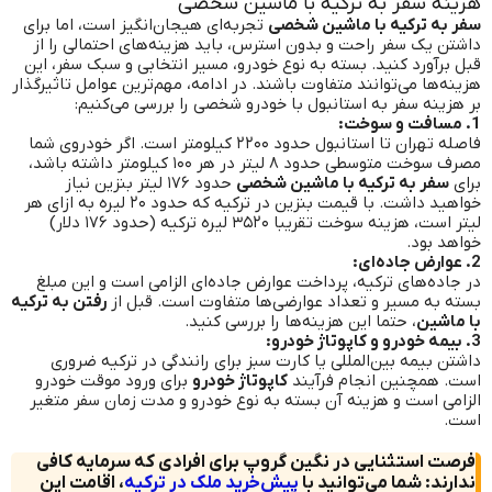
هزینه سفر به ترکیه با ماشین شخصی
سفر به ترکیه با ماشین شخصی
تجربه‌ای هیجان‌انگیز است، اما برای
داشتن یک سفر راحت و بدون استرس، باید هزینه‌های احتمالی را از
قبل برآورد کنید. بسته به نوع خودرو، مسیر انتخابی و سبک سفر، این
هزینه‌ها می‌توانند متفاوت باشند. در ادامه، مهم‌ترین عوامل تاثیرگذار
بر هزینه سفر به استانبول با خودرو شخصی را بررسی می‌کنیم:
1. مسافت و سوخت:
فاصله تهران تا استانبول حدود ۲۲۰۰ کیلومتر است. اگر خودروی شما
مصرف سوخت متوسطی حدود ۸ لیتر در هر ۱۰۰ کیلومتر داشته باشد،
برای
سفر به ترکیه با ماشین شخصی
حدود ۱۷۶ لیتر بنزین نیاز
خواهید داشت. با قیمت بنزین در ترکیه که حدود ۲۰ لیره به ازای هر
لیتر است، هزینه سوخت تقریبا ۳۵۲۰ لیره ترکیه (حدود ۱۷۶ دلار)
خواهد بود.
2. عوارض جاده‌ای:
در جاده‌های ترکیه، پرداخت عوارض جاده‌ای الزامی است و این مبلغ
بسته به مسیر و تعداد عوارضی‌ها متفاوت است. قبل از
رفتن به ترکیه
با ماشین
، حتما این هزینه‌ها را بررسی کنید.
3. بیمه خودرو و کاپوتاژ خودرو:
داشتن بیمه بین‌المللی یا کارت سبز برای رانندگی در ترکیه ضروری
است. همچنین انجام فرآیند
کاپوتاژ خودرو
برای ورود موقت خودرو
الزامی است و هزینه آن بسته به نوع خودرو و مدت زمان سفر متغیر
است.
فرصت استثنایی در نگین گروپ برای افرادی که سرمایه کافی
ندارند: شما می‌توانید با
پیش‌خرید ملک در ترکیه
، اقامت این