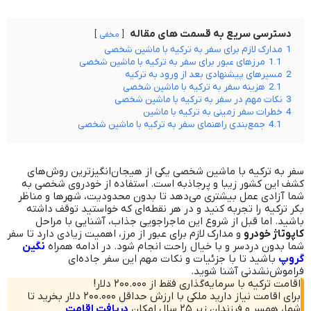
دسترسی سریع به قسمت های مقاله
مخفی
1
مدارک لازم برای سفر به ترکیه با ماشین شخصی
1.1
مرزهای عبور برای سفر به ترکیه با ماشین شخصی
2
مسیرهای پیشنهادی بعد از ورود به ترکیه
2.1
هزینه سفر به ترکیه با ماشین شخصی
3
نکات مهم در سفر به ترکیه با ماشین شخصی
4
خطرات سفر زمینی به ترکیه با ماشین
4.1
جمع‌بندی راهنمای سفر به ترکیه با ماشین شخصی
سفر به ترکیه با ماشین شخصی یکی از هیجان‌انگیزترین روش‌های
کشف این کشور زیبا و پرجاذبه است. استفاده از خودروی شخصی به
شما آزادی عمل بیشتری می‌دهد تا بدون محدودیت، شهرها و مناظر
بکر ترکیه را تجربه کنید و در هر نقطه‌ای که خواستید توقف داشته
باشید. اما قبل از شروع این ماجراجویی جذاب، آشنایی با مراحل
کاپوتاژ خودرو
و مدارک لازم برای عبور از مرز، اهمیت زیادی دارد تا سفر
شما بدون دردسر و با خیال راحت انجام شود. در ادامه همراه
نگین
گروپ
باشید تا با جزئیات و نکات مهم این سفر جاده‌ای
فراموش‌نشدنی آشنا شوید.
اقامت ترکیه با سرمایه‌گذاری فقط از ۲۰۰.۰۰۰ دلار!
برای اقامت نیاز دارید ملکی با ارزش حداقل ۲۰۰.۰۰۰ دلار بخرید تا
شما، همسر و فرزندان زیر ۲۵ سال امکان
دریافت اقامت