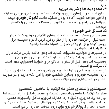
خطرات را افزایش دهد. رعایت قوانین و سرعت مطمئنه اهمیت بالایی
دارد.
۴. محدودیت‌ها و شرایط مرزی:
ممکن است در مرزهای ایران و ترکیه با صف‌های طولانی، بررسی مدارک
و تاخیر مواجه شوید. آماده بودن مدارک مانند
کاپوتاژ خودرو
، بیمه
بین‌المللی و پاسپورت، خطرات قانونی و مشکلات احتمالی را کاهش
می‌دهد.
۵. مسائل فنی خودرو:
سفر طولانی ممکن است باعث خرابی‌های ناگهانی خودرو شود. بهتر
است قبل از حرکت، خودرو را از نظر روغن، ترمز، تایر و سیستم برق
بررسی کرده و لوازم یدکی ضروری همراه داشته باشید.
۶. شرایط آب‌وهوایی:
در مسیرهای طولانی، تغییرات شدید آب‌وهوا مانند بارش برف، باران
شدید یا مه، می‌تواند رانندگی را خطرناک کند. بررسی پیش‌بینی
وضعیت آب‌وهوا قبل از سفر و آمادگی برای شرایط اضطراری مهم است.
۷. سرقت و امنیت:
در مسیرهای طولانی و توقف‌های بین راهی، خطر سرقت یا دزدی وجود
دارد. همیشه خودرو و وسایل شخصی خود را امن نگه دارید و در صورت
امکان در مکان‌های ایمن توقف کنید.
جمع‌بندی راهنمای سفر به ترکیه با ماشین شخصی
سفر به ترکیه با ماشین شخصی
تجربه‌ای هیجان‌انگیز و آزاد است، اما
نیاز به برنامه‌ریزی دقیق دارد. مدارک ضروری شامل پاسپورت معتبر،
بیمه بین‌المللی، گواهینامه رانندگی بین‌المللی و مدارک مالکیت خودرو
است و انجام
کاپوتاژ خودرو
برای ورود موقت خودرو الزامی است.