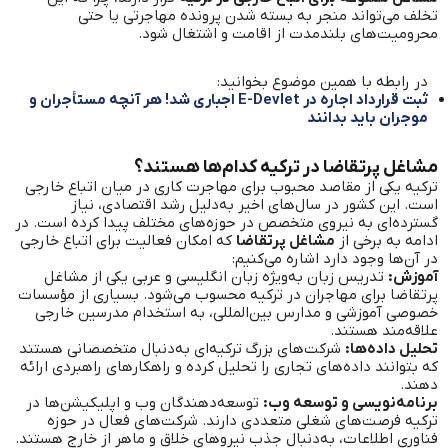
تخلف می‌تواند منجر به بسته شدن پرونده مهاجرتی یا حتی
محرومیت‌های بلندمدت از اقامت و اشتغال شود.
در رابطه با همین موضوع بخوانید:
ثبت قرارداد اجاره در E-Devlet اجباری شد! هر آنچه مستأجران و
موجران باید بدانند
مشاغل پرتقاضا در ترکیه کدام‌ها هستند؟
ترکیه یکی از مقاصد محبوب برای مهاجرت کاری در میان اتباع خارجی
است. این کشور در سال‌های اخیر به‌دلیل رشد اقتصادی، نیاز
گسترده‌ای به نیروی متخصص در حوزه‌های مختلف پیدا کرده است. در
ادامه به برخی از
مشاغل پرتقاضا
که امکان فعالیت برای اتباع خارجی
در آن‌ها وجود دارد اشاره می‌کنیم:
آموزش:
تدریس زبان به‌ویژه زبان انگلیسی و عربی یکی از مشاغل
پرتقاضا برای مهاجران در ترکیه محسوب می‌شود. بسیاری از مؤسسات
خصوصی آموزشی و مدارس بین‌المللی، به استخدام مدرسین خارجی
علاقه‌مند هستند.
تحلیل داده‌ها:
شرکت‌های بزرگ ترکیه‌ای به‌دنبال متخصصانی هستند
که بتوانند داده‌های تجاری را تحلیل کرده و راهکارهای راهبردی ارائه
دهند.
برنامه‌نویسی و توسعه وب:
توسعه‌دهندگان وب و اپلیکیشن‌ها در
ترکیه فرصت‌های شغلی متعددی دارند. شرکت‌های فعال در حوزه
فناوری اطلاعات، به‌دنبال جذب نیروهای خلاق و ماهر از خارج هستند.