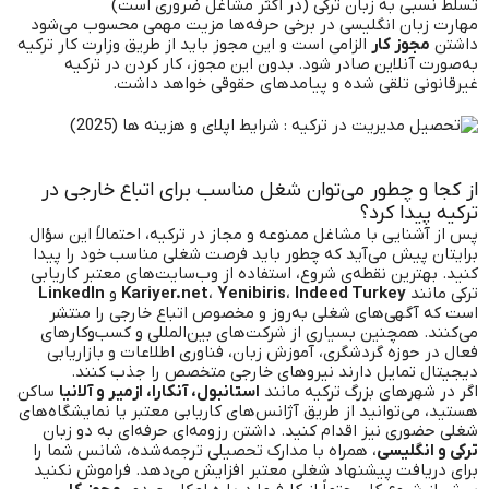
تسلط نسبی به زبان ترکی (در اکثر مشاغل ضروری است)
مهارت زبان انگلیسی در برخی حرفه‌ها مزیت مهمی محسوب می‌شود
داشتن
مجوز کار
الزامی است و این مجوز باید از طریق وزارت کار ترکیه
به‌صورت آنلاین صادر شود. بدون این مجوز، کار کردن در ترکیه
غیرقانونی تلقی شده و پیامدهای حقوقی خواهد داشت.
از کجا و چطور می‌توان شغل مناسب برای اتباع خارجی در
ترکیه پیدا کرد؟
پس از آشنایی با مشاغل ممنوعه و مجاز در ترکیه، احتمالاً این سؤال
برایتان پیش می‌آید که چطور باید فرصت شغلی مناسب خود را پیدا
کنید. بهترین نقطه‌ی شروع، استفاده از وب‌سایت‌های معتبر کاریابی
ترکی مانند
Indeed Turkey
،
Yenibiris
،
Kariyer.net
و
LinkedIn
است که آگهی‌های شغلی به‌روز و مخصوص اتباع خارجی را منتشر
می‌کنند. همچنین بسیاری از شرکت‌های بین‌المللی و کسب‌وکارهای
فعال در حوزه گردشگری، آموزش زبان، فناوری اطلاعات و بازاریابی
دیجیتال تمایل دارند نیروهای خارجی متخصص را جذب کنند.
اگر در شهرهای بزرگ ترکیه مانند
استانبول، آنکارا، ازمیر و آلانیا
ساکن
هستید، می‌توانید از طریق آژانس‌های کاریابی معتبر یا نمایشگاه‌های
شغلی حضوری نیز اقدام کنید. داشتن رزومه‌ای حرفه‌ای به دو زبان
ترکی و انگلیسی
، همراه با مدارک تحصیلی ترجمه‌شده، شانس شما را
برای دریافت پیشنهاد شغلی معتبر افزایش می‌دهد. فراموش نکنید