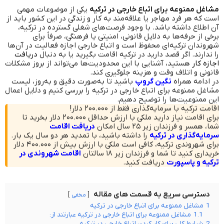
مشاغل ممنوعه برای اتباع خارجی در ترکیه
یکی از موضوعات مهمی
است که هر فرد مهاجر یا علاقه‌مند به کار و زندگی در این کشور باید از
آن اطلاع داشته باشد. با وجود فرصت‌های شغلی گسترده در ترکیه،
برخی از حرفه‌ها به دلایل قانونی، امنیتی یا فرهنگی، صرفاً برای
شهروندان ترکیه‌ای محفوظ است و اتباع خارجی اجازه فعالیت در آن‌ها
را ندارند. اگر قصد دارید در ترکیه اقامت بگیرید یا به دنبال
دریافت
اجازه کار
هستید، آشنایی با این محدودیت‌ها می‌تواند از بروز مشکلات
قانونی و اتلاف وقت و هزینه جلوگیری کند.
در ادامه همراه
نگین گروپ
باشید تا به‌صورت دقیق و به‌روز، لیست
مشاغل ممنوعه برای اتباع خارجی در ترکیه را بررسی کنیم و دلایل اعمال
این ممنوعیت‌ها را توضیح دهیم.
اقامت ترکیه با سرمایه‌گذاری فقط از ۲۰۰.۰۰۰ دلار!
برای اقامت نیاز دارید ملکی با ارزش حداقل ۲۰۰.۰۰۰ دلار بخرید تا
شما، همسر و فرزندان زیر ۲۵ سال امکان
دریافت اقامت
سرمایه‌گذاری در ترکیه
را داشته باشید، با تمدید هر دو سال یک بار.
برای شهروندی ترکیه، کافی است ملکی با ارزش بیش از ۴۰۰.۰۰۰ دلار
خریداری کنید تا شما و فرزندان زیر ۱۸ سالتان
اقامت شهروندی در
ترکیه و پاسپورت
دریافت کنید.
دسترسی سریع به قسمت های مقاله
مخفی
1
مشاغل ممنوعه برای اتباع خارجی در ترکیه
1.1
مشاغل ممنوعه برای اتباع خارجی در ترکیه عبارتند از:
2
شرایط کلی برای کار کردن اتباع خارجی در ترکیه