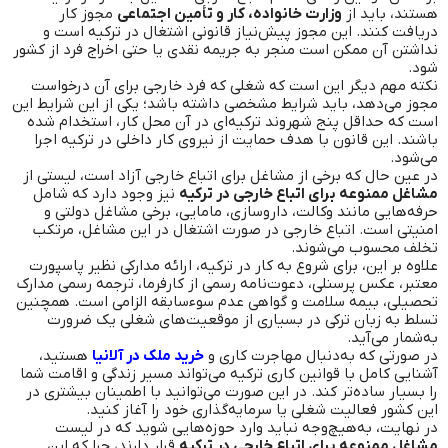
هستند، باید از
وزارت خانواده، کار و تأمین اجتماعی
مجوز کار
دریافت کنند. این مجوز پیش‌نیاز قانونی اشتغال در ترکیه است و
نداشتن آن ممکن است منجر به جریمه نقدی یا حتی اخراج فرد از کشور
شود.
نکته مهم دیگر این است که شغلی که فرد خارجی برای آن درخواست
مجوز می‌دهد، باید شرایط مشخصی داشته باشد؛ یکی از این شرایط این
است که حداقل پنج شهروند ترکیه‌ای در آن محل کار، استخدام شده
باشند. این قانون با هدف حمایت از نیروی کار داخلی در ترکیه اجرا
می‌شود.
در عین حال که برخی از مشاغل برای اتباع خارجی آزاد است، لیستی از
مشاغل ممنوعه برای اتباع خارجی در ترکیه
نیز وجود دارد که شامل
حرفه‌هایی مانند وکالت، داروسازی، مامایی، برخی مشاغل دولتی و
امنیتی است. اتباع خارجی در صورت اشتغال در این مشاغل، مرتکب
تخلف محسوب می‌شوند.
علاوه بر این، برای شروع به کار در ترکیه، ارائه مدارکی نظیر پاسپورت
معتبر، عکس پرسنلی، دعوت‌نامه رسمی از کارفرما، ترجمه رسمی مدارک
تحصیلی، بیمه سلامت و گواهی عدم سوء‌سابقه الزامی است. همچنین
تسلط به زبان ترکی در بسیاری از موقعیت‌های شغلی یک ضرورت
به‌شمار می‌آید.
در صورتی که به‌دنبال مهاجرت کاری و
خرید ملک در آلانیا
هستید،
آشنایی کامل با قوانین کاری ترکیه می‌تواند مسیر زندگی و اقامت شما
را بسیار ساده‌تر کند. در این صورت می‌توانید با اطمینان بیشتری در
این کشور فعالیت شغلی یا سرمایه‌گذاری خود را آغاز کنید.
در نهایت، به‌هیچ‌وجه نباید وارد حوزه‌هایی شوید که در لیست
مشاغل ممنوعه برای اتباع خارجی در ترکیه
قرار دارند، چرا که این