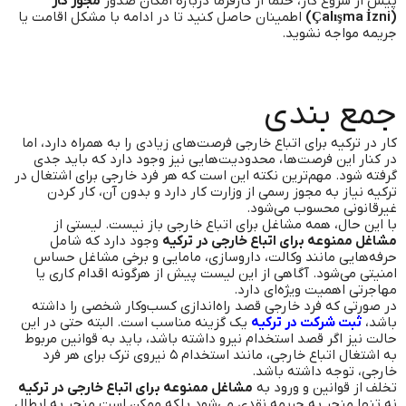
پیش از شروع کار، حتماً از کارفرما درباره امکان صدور
مجوز کار
(Çalışma İzni)
اطمینان حاصل کنید تا در ادامه با مشکل اقامت یا
جریمه مواجه نشوید.
جمع بندی
کار در ترکیه برای اتباع خارجی فرصت‌های زیادی را به همراه دارد، اما
در کنار این فرصت‌ها، محدودیت‌هایی نیز وجود دارد که باید جدی
گرفته شود. مهم‌ترین نکته این است که هر فرد خارجی برای اشتغال در
ترکیه نیاز به مجوز رسمی از وزارت کار دارد و بدون آن، کار کردن
غیرقانونی محسوب می‌شود.
با این حال، همه مشاغل برای اتباع خارجی باز نیست. لیستی از
مشاغل ممنوعه برای اتباع خارجی در ترکیه
وجود دارد که شامل
حرفه‌هایی مانند وکالت، داروسازی، مامایی و برخی مشاغل حساس
امنیتی می‌شود. آگاهی از این لیست پیش از هرگونه اقدام کاری یا
مهاجرتی اهمیت ویژه‌ای دارد.
در صورتی که فرد خارجی قصد راه‌اندازی کسب‌وکار شخصی را داشته
باشد،
ثبت شرکت در ترکیه
یک گزینه مناسب است. البته حتی در این
حالت نیز اگر قصد استخدام نیرو داشته باشد، باید به قوانین مربوط
به اشتغال اتباع خارجی، مانند استخدام ۵ نیروی ترک برای هر فرد
خارجی، توجه داشته باشد.
تخلف از قوانین و ورود به
مشاغل ممنوعه برای اتباع خارجی در ترکیه
نه تنها منجر به جریمه نقدی می‌شود بلکه ممکن است منجر به ابطال