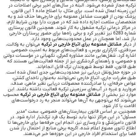
ترکیه مجاز شمرده می‌شود. البته در سال‌های اخیر برخی اصلاحات در
این زمینه اعمال شده است. برای مثال، با اصلاح ماده 1 این قانون،
پزشک بودن از فهرست مشاغل ممنوعه برای خارجی‌ها حذف شد و به
متخصصان سلامت اجازه داده شد که در صورت دارا بودن شرایط لازم،
در مراکز درمانی ترکیه مشغول به کار شوند. همچنین قانون پرستاری
شماره 6283 نیز تغییر کرد و برخی راه‌ها برای حضور پرستاران خارجی
باز شد، اما همچنان در عمل محدودیت‌هایی وجود دارد.
از دیگر
مشاغل ممنوعه برای اتباع خارجی در ترکیه
می‌توان به وکالت،
سردفتری، کارگزاری بورس، و فعالیت‌های مربوط به امنیت خصوصی
اشاره کرد. شغل‌هایی مانند مشاوره گمرکی، نگهبانی در مؤسسات دولتی
و خصوصی، و راهنمای گردشگری نیز از جمله فعالیت‌هایی هستند که
طبق قانون، فقط توسط شهروندان ترک قابل انجام‌اند.
در حوزه حمل‌ونقل دریایی نیز محدودیت‌هایی جدی اعمال شده است.
طبق مقررات جاری، اتباع خارجی نمی‌توانند به‌عنوان ناخدای کشتی،
غواص حرفه‌ای، یا صادرکننده محصولات دریایی نظیر ماهی، صدف،
مروارید و غیره در آب‌های سرزمینی ترکیه فعالیت داشته باشند. این
موارد نیز بخشی از
مشاغل ممنوعه برای اتباع خارجی در ترکیه
محسوب
می‌شوند که بی‌توجهی به آن‌ها می‌تواند منجر به رد درخواست‌های
اقامت یا کار شود.
همچنین، بر اساس قانون بیمارستان‌های خصوصی، سمت “مدیر
مسئول” در این مراکز تنها باید توسط یک فرد ترک‌تبار اداره شود. در
قانون دامپزشکی و داروسازی نیز، انجام این حرفه‌ها برای خارجی‌ها تا
اطلاع ثانوی ممنوع اعلام شده، اگرچه برخی منابع از احتمال باز شدن
فضا برای استخدام افراد خارجی در این حوزه‌ها خبر می‌دهند.