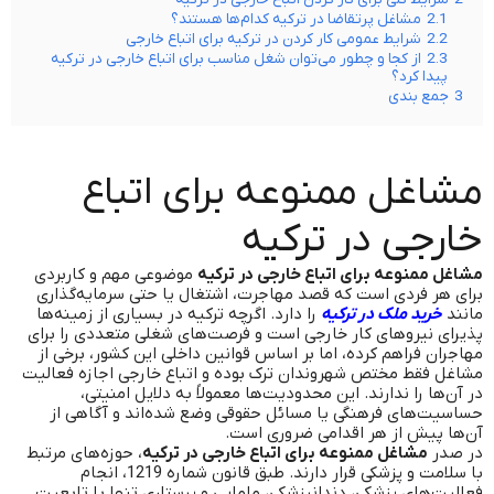
2.1
مشاغل پرتقاضا در ترکیه کدام‌ها هستند؟
2.2
شرایط عمومی کار کردن در ترکیه برای اتباع خارجی
2.3
از کجا و چطور می‌توان شغل مناسب برای اتباع خارجی در ترکیه
پیدا کرد؟
3
جمع بندی
مشاغل ممنوعه برای اتباع
خارجی در ترکیه
مشاغل ممنوعه برای اتباع خارجی در ترکیه
موضوعی مهم و کاربردی
برای هر فردی است که قصد مهاجرت، اشتغال یا حتی سرمایه‌گذاری
مانند
خرید ملک در ترکیه
را دارد. اگرچه ترکیه در بسیاری از زمینه‌ها
پذیرای نیروهای کار خارجی است و فرصت‌های شغلی متعددی را برای
مهاجران فراهم کرده، اما بر اساس قوانین داخلی این کشور، برخی از
مشاغل فقط مختص شهروندان ترک بوده و اتباع خارجی اجازه فعالیت
در آن‌ها را ندارند. این محدودیت‌ها معمولاً به دلایل امنیتی،
حساسیت‌های فرهنگی یا مسائل حقوقی وضع شده‌اند و آگاهی از
آن‌ها پیش از هر اقدامی ضروری است.
در صدر
مشاغل ممنوعه برای اتباع خارجی در ترکیه
، حوزه‌های مرتبط
با سلامت و پزشکی قرار دارند. طبق قانون شماره 1219، انجام
فعالیت‌های پزشکی، دندانپزشکی، مامایی و پرستاری تنها با تابعیت