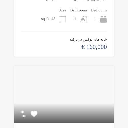
Area
Bathrooms
Bedrooms
sq ft
48
1
1
خانه های لوکس در ترکیه
160,000 €