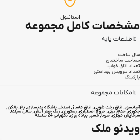
استانبول
مشخصات کامل مجموعه
اطلاعات پایه
سال ساخت
مساحت ساختمان
تعداد اتاق خواب
تعداد سرویس بهداشتی
پارکینگ
امکانات مجموعه
آسانسور
,
اتاق رخت شویی
,
اتاق ماساژ
,
استخر
,
باشگاه بدنسازی
,
باغ
,
بالکن
,
جکوزی
,
حمام ترکی
,
خروج اضطراری
,
رستوران
,
زنگ خطر آتش
,
سالن سینما
,
سرمایش مرکزی
,
سونا
,
مسیر پیاده روی
,
نگهبانی 24 ساعته
ویدئو ملک