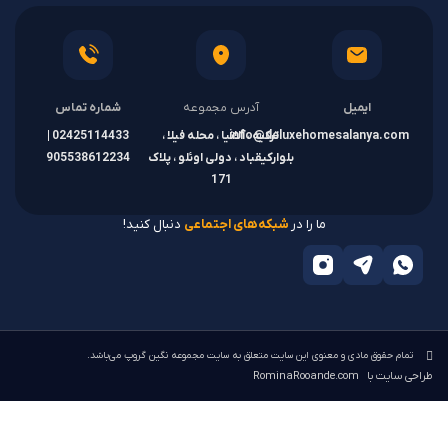
ایمیل
آدرس مجموعه
شماره تماس
info@deluxehomesalanya.com
ترکیه ، آلانیا ، محله فیلا ،
02425114433 |
بلوارکیقباد ، دولی اوئلو ، پلاک
905538612234
171
ما را در
شبکه‌های اجتماعی
دنبال کنید!
تمام حقوق مادی و معنوی این سایت متعلق به سایت مجموعه نگین گروپ می‌باشد.
طراحی سایت با
RominaRooande.com