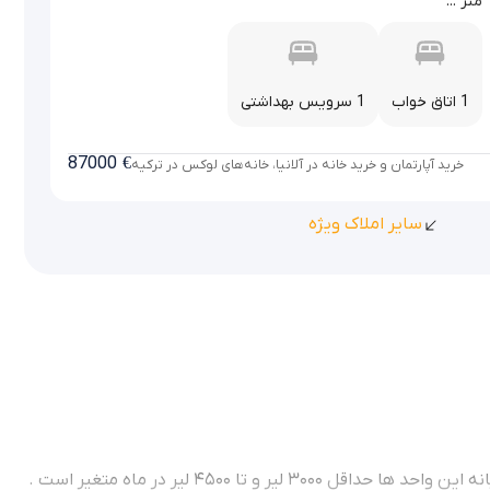
متر ...
1 اتاق خواب
1 سرویس بهداشتی
87000
€
خرید آپارتمان و خرید خانه در آلانیا، خانه‌های لوکس در ترکیه
سایر املاک ویژه
شما میتوانید با خرید دو واحد دو خوابه و مبله از مجتمع oba life شهروندی ترکیه و پاسپورت این کشور را به دست بیاورید .نرخ اجاره سالیانه این واحد ها حداقل ۳۰۰۰ لیر و تا ۴۵۰۰ لیر در ماه متغیر است .