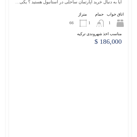
آیا به دنبال خرید آپارتمان ساحلی در استانبول هستید ؟ یکی…
اتاق خواب
حمام
متراژ
66
1
1
مناسب اخذ شهروندی ترکیه
186,000 $