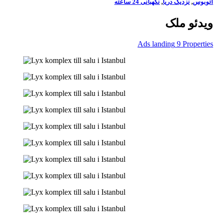
اتوبوس
,
نزدیک دریا
,
نگهبانی 24 ساعته
ویدئو ملک
Ads landing
9
Properties