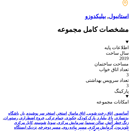
استانبول
,
بیلیکدوزو
مشخصات کامل مجموعه
اطلاعات پایه
سال ساخت
2019
مساحت ساختمان
تعداد اتاق خواب
3
تعداد سرویس بهداشتی
3
پارکینگ
امکانات مجموعه
آسانسور
,
اتاق رخت شویی
,
اتاق ماساژ
,
استخر
,
استخر سر پوشیده
,
بار
,
باشگاه
بدنسازی
,
باغ
,
بیلیارد
,
پارک کودک
,
جکوزی
,
حمام ترکی
,
خروج اضطراری
,
رستوران
,
زنگ خطر آتش
,
سالن سینما
,
سرمایش مرکزی
,
سونا
,
شومینه
,
کابل مرکزی
تلویزیون
,
گرمایش مرکزی
,
مسیر پیاده روی
,
مسیر دوچرخه
,
نزدیک ایستگاه