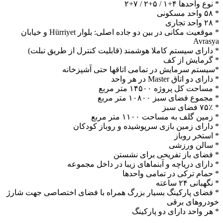
* نوع واحدها ۴+۱ / ۵+۲ / ۷+۲
* ۵۸ واحد مسکونی
* ۲۸ واحد تجاری
* موقعیت مکانی در بین دو جاده اصلی: بلوار Hürriyet و خیابان
Avrasya
* دارای سیستم کاملا هوشمند (قابلیت کنترل از طریق تبلت)
* گرمایش از کف
*سیستم سرمایش در تمامی اتاقها حتی آشپزخانه
* دارای دو اتاق Master در هر واحد
* مساحت کل پروژه ۱۴۵۰۰ متر مربع
* مجموع فضای سبز ۱۰۸۰۰ متر مربع
* ۷۵٪ فضای سبز
* زمین گلف به مساحت ۱۱۰۰ متر مربع
* دارای زمین بازی سرپوشیده و روباز کودکان
* استخر روباز
* سالن ورزشی
* فضای باز تفریحی برای نشستن
* دارای دریاچه و آبنماهای زیبا در داخل مجموعه
* حمام ترکی در تمامی واحدها
* نگهبانی ۲۴ ساعته
* فضای پارکینگ بسیار بزرگ همراه با فضای اختصاصی جهت شارژ
خودروهای برقی
* هر واحد دارای دو پارکینگ