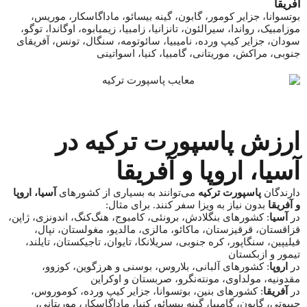
آفریقا
بوتسوانا، جزایر کومور، گابون، گینه بیسائو، ماداگاسکار، موریس،
موزامبیک، رواندا، سیرالئون، تانزانیا، زامبیا، زیمبابوه، اوگاندا، توگو،
سودان، جزایر کیپ ورده، نامیبیا، سائوتومه، سنگال، تونس، آفریقای
جنوبی، مراکش، موریتانی، گامبیا، کنیا، اسواتینی
ارزش پاسپورت ترکیه در
آسیا، اروپا و آفریقا
دارندگان
پاسپورت ترکیه
می‌توانند به بسیاری از کشورهای
آسیا، اروپا
و آفریقا
بدون نیاز به ویزا سفر کنند. برای مثال:
در
آسیا
: کشورهای بنگلادش، برونئی، کامبوج، هنگ‌کنگ، اندونزی، ژاپن،
قزاقستان، قرقیزستان، ماکائو، مالزی، مالدیو، مغولستان، نپال،
فیلیپین، سنگاپور، کره جنوبی، سریلانکا، تایوان، تاجیکستان، تایلند،
تیمور و ازبکستان
در
اروپا
: کشورهای آلبانی، بلاروس، بوسنی و هرزگوین، کوزوو،
مقدونیه، مولداوی، مونته‌نگرو، صربستان و اوکراین
در
آفریقا
: کشورهای بنین، بوتسوانا، جزایر کیپ ورده، کوموروس،
جیبوتی، گابون، گامبیا، گینه بیسائو، کنیا، ماداگاسکار، موریتانی،