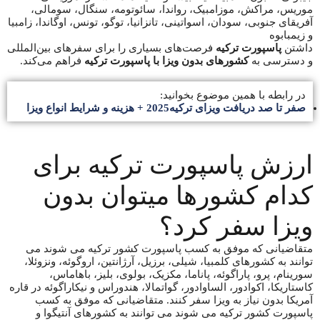
موریس، مراکش، موزامبیک، رواندا، سائوتومه، سنگال، سومالی،
آفریقای جنوبی، سودان، اسواتینی، تانزانیا، توگو، تونس، اوگاندا، زامبیا
و زیمبابوه
داشتن
پاسپورت ترکیه
فرصت‌های بسیاری را برای سفرهای بین‌المللی
و دسترسی به
کشورهای بدون ویزا با پاسپورت ترکیه
فراهم می‌کند.
در رابطه با همین موضوع بخوانید:
صفر تا صد دریافت ویزای ترکیه2025 + هزینه و شرایط انواع ویزا
ارزش پاسپورت ترکیه برای
کدام کشورها میتوان بدون
ویزا سفر کرد؟
متقاضیانی که موفق به کسب پاسپورت کشور ترکیه می شوند می
توانند به کشورهای کلمبیا، شیلی، برزیل، آرژانتین، اروگوئه، ونزوئلا،
سورینام، پرو، پاراگوئه، پاناما، مکزیک، بولوی، بلیز، باهاماس،
کاستاریکا، اکوادور، الساوادور، گواتمالا، هندوراس و نیکاراگوئه در قاره
آمریکا بدون نیاز به ویزا سفر کنند. متقاضیانی که موفق به کسب
پاسپورت کشور ترکیه می شوند می توانند به کشورهای آنتیگوا و