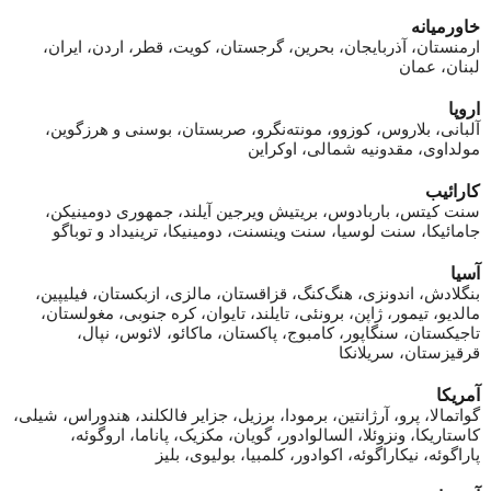
خاورمیانه
ارمنستان، آذربایجان، بحرین، گرجستان، کویت، قطر، اردن، ایران،
لبنان، عمان
اروپا
آلبانی، بلاروس، کوزوو، مونته‌نگرو، صربستان، بوسنی و هرزگوین،
مولداوی، مقدونیه شمالی، اوکراین
کارائیب
سنت کیتس، باربادوس، بریتیش ویرجین آیلند، جمهوری دومینیکن،
جامائیکا، سنت لوسیا، سنت وینسنت، دومینیکا، ترینیداد و توباگو
آسیا
بنگلادش، اندونزی، هنگ‌کنگ، قزاقستان، مالزی، ازبکستان، فیلیپین،
مالدیو، تیمور، ژاپن، برونئی، تایلند، تایوان، کره جنوبی، مغولستان،
تاجیکستان، سنگاپور، کامبوج، پاکستان، ماکائو، لائوس، نپال،
قرقیزستان، سریلانکا
آمریکا
گواتمالا، پرو، آرژانتین، برمودا، برزیل، جزایر فالکلند، هندوراس، شیلی،
کاستاریکا، ونزوئلا، السالوادور، گویان، مکزیک، پاناما، اروگوئه،
پاراگوئه، نیکاراگوئه، اکوادور، کلمبیا، بولیوی، بلیز