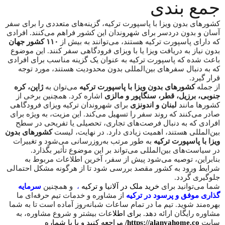
جمع بندی
کشورهای بدون ویزا با پاسپورت ترکیه، گزینه‌های متعددی را برای سفر
آسان و بدون دردسر برای شهروندان این کشور فراهم می‌کنند. افرادی
که دارای پاسپورت ترکیه هستند، می‌توانند به بیش از
۱۱۰ کشور جهان
بدون نیاز به دریافت ویزا یا با ویزای فرودگاهی سفر کنند. این موضوع
باعث شده که پاسپورت ترکیه به عنوان یک گزینه مناسب برای افرادی
که به دنبال سفرهای بین‌المللی بدون محدودیت هستند، مورد توجه
قرار گیرد.
از جمله
کشورهای بدون ویزا با پاسپورت ترکیه
می‌توان به
ژاپن، کره
جنوبی، برزیل، قطر، سنگاپور و مالزی
اشاره کرد. همچنین برخی از
کشورها مانند
لبنان و اندونزی
برای شهروندان ترکیه ویزای فرودگاهی
صادر می‌کنند که روند سفر را تسهیل می‌کند. این مزیت، به ویژه برای
افرادی که به دنبال فرصت‌های تجاری، تحصیلی یا تفریحی در سطح
بین‌المللی هستند، اهمیت زیادی دارد. در نهایت، لیست
کشورهای بدون
ویزا با پاسپورت ترکیه
به طور مرتب به‌روزرسانی می‌شود و تغییرات
در سیاست‌های بین‌المللی می‌تواند بر این موضوع تأثیر بگذارد.
بنابراین، توصیه می‌شود پیش از سفر، آخرین اطلاعات مربوط به
شرایط ورود به کشور مقصد بررسی شود تا از هرگونه مشکل احتمالی
جلوگیری گردد.
شما می‌توانید برای
خرید ملک در آلانیا و ترکیه
،
و همچنین
سرمایه
گذاری موفق و پرسود در ترکیه
از مشاوره و خدمات تیم حرفه‌ای ما
بهره‌مند شوید. تیم ما در تمام ساعات شبانه‌روز آماده است تا به شما
مشاوره رایگان ارائه ده
د. برای اطلا
عات بیشتر و شروع مشاوره، به
سایت
https://alanyahome.co/
مراجعه کنید و یا با شماره