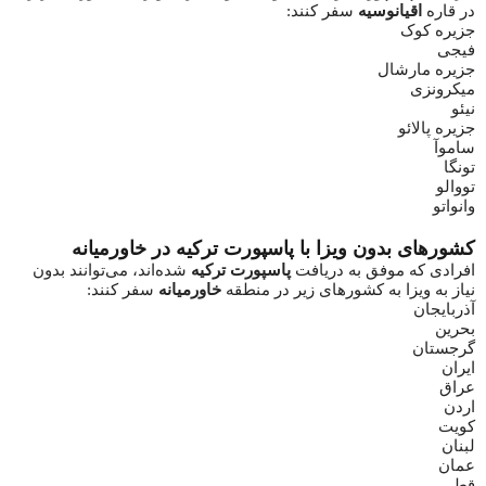
در قاره
اقیانوسیه
سفر کنند:
جزیره کوک
فیجی
جزیره مارشال
میکرونزی
نیئو
جزیره پالائو
ساموآ
تونگا
تووالو
وانواتو
کشورهای بدون ویزا با پاسپورت ترکیه در خاورمیانه
افرادی که موفق به دریافت
پاسپورت ترکیه
شده‌اند، می‌توانند بدون
نیاز به ویزا به کشورهای زیر در منطقه
خاورمیانه
سفر کنند:
آذربایجان
بحرین
گرجستان
ایران
عراق
اردن
کویت
لبنان
عمان
قطر