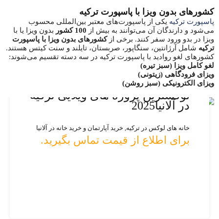
کشورهای بدون ویزا با پاسپورت ترکیه
پاسپورت ترکیه
یکی از پاسپورت‌های معتبر بین‌المللی محسوب
می‌شود و دارندگان آن می‌توانند به بیش از
100 کشور
بدون ویزا یا با
ویزا در بدو ورود سفر کنند. برخی از
کشورهای بدون ویزا با پاسپورت
ترکیه
شامل آرژانتین، سنگاپور، صربستان، تایلند و سنت کیتس هستند.
کشورهای لغو روادید با پاسپورت ترکیه در سه دسته تقسیم می‌شوند:
لغو کامل ویزا (سبز تیره)
Featured
Featured
Featured
Featured
Featured
ویزای فرودگاهی (زیتونی)
ویزای الکترونیکی (سبز روشن)
خرید آپارتمان در آلانیا
آپارتمان ساحلی در استانبول
خرید آپارتمان لوکس در آلانیا
خرید ویلای ساحلی در استانبول
لوکسترین پروژه های ویلایی ترکیه
در آلانیا2025
Bedrooms
مناسب اخذ شهروندی ترکیه
خرید آپارتمان و خرید خانه در آلانیا, خانه های لوکس در ترکیه
خرید آپارتمان و خرید خانه در ترکیه, مناسب اخذ شهروندی ترکیه
1,800,000 $
265,000 €
186,000 $
خانه های لوکس در ترکیه, خرید آپارتمان و خرید خانه در آلانیا
211
و مترمربع
برای اطلاع از قیمت تماس بگیرید.
پیش فروش خانه در ترکیه, خانه های لوکس در ترکیه
150,000 €