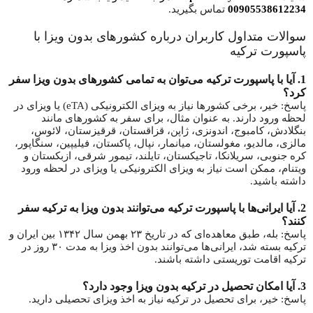
00905538612234
تماس بگیرید.
سوالات متداول کاربران درباره کشورهای بدون ویزا با
پاسپورت ترکیه
1.
آیا با پاسپورت ترکیه می‌توان به تمامی کشورهای بدون ویزا سفر
کرد؟
پاسخ: خیر، برخی کشورها نیاز به ویزای الکترونیکی (eTA) یا ویزای در
لحظه ورود دارند. به عنوان مثال، برای سفر به کشورهای مانند
بنگلادش، کامبوج، اندونزی، ژاپن، قزاقستان، قرقیزستان، لائوس،
مالزی، مالدیو، مغولستان، میانمار، نپال، پاکستان، فیلیپین، سنگاپور،
کره جنوبی، سریلانکا، تاجیکستان، تایلند، تیمور شرقی، ازبکستان و
ویتنام، ممکن است نیاز به ویزای الکترونیکی یا ویزای در لحظه ورود
داشته باشید.
2.
آیا ایرانی‌ها با پاسپورت ترکیه می‌توانند بدون ویزا به ترکیه سفر
کنند؟
پاسخ: بله، طبق معاهده‌ای که در تاریخ ۲۳ بهمن سال ۱۳۴۲ بین ایران و
ترکیه بسته شد، ایرانی‌ها می‌توانند بدون اخذ ویزا به مدت ۳۰ روز در
ترکیه اقامت توریستی داشته باشند.
3.
آیا امکان تحصیل در ترکیه بدون ویزا وجود دارد؟
پاسخ: خیر، برای تحصیل در ترکیه نیاز به اخذ ویزای تحصیلی دارید.