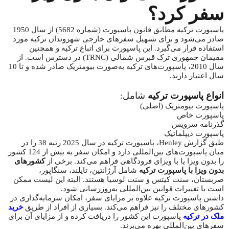
سفر کرد؟
پاسپورت ترکیه مطابق قانون پاسپورت (شماره 5682) از سال 1950
صادر می‌شود و برای تسهیل سفرهای خارجی شهروندان ترکیه مورد
استفاده قرار می‌گیرد. این پاسپورت برای اتباع ترکیه و همچنین
مقیمان جمهوری ترک قبرس شمالی (TRNC) در دسترس است. از
سال 2010، پاسپورت‌های ترکیه به‌صورت بیومتریک صادر شده و تا 10
سال اعتبار دارند.
انواع پاسپورت ترکیه
شامل:
پاسپورت بیومتریک (اصلی)
پاسپورت خاص
گذرنامه سرویس
پاسپورت دیپلماتیک
طبق گزارش Henley، پاسپورت ترکیه در سال 2025 رتبه 38 را در
میان پاسپورت‌های بین‌المللی دارد و امکان سفر به بیش از 124 کشور
را بدون ویزا یا با ویزای فرودگاهی فراهم می‌کند. برخی از
کشورهای
بدون ویزا با پاسپورت ترکیه
شامل آرژانتین، تایلند، سنگاپور،
صربستان، سنت کیتس و سنت لوسیا هستند. البته این لیست ممکن
است با تغییرات قوانین بین‌المللی به‌روزرسانی شود.
داشتن پاسپورت ترکیه علاوه بر مزایای سفر، امکان سرمایه‌گذاری در
کشورهای مختلف را نیز فراهم می‌کند. بسیاری از افراد از طریق
خرید
ملک در ترکیه
پاسپورت این کشور را دریافت کرده و از مزایای آن برای
سفرهای بین‌المللی بهره می‌برند.