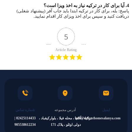
4.
آیا برای کار در ترکیه نیاز به اخذ ویزا است؟
پاسخ: بله، برای کار در ترکیه ابتدا باید جاب آفر (پیشنهاد شغلی)
دریافت کنید و سپس برای اخذ ویزای کار اقدام نمایید.
5
Article Rating
ایمیل
آدرس مجموعه
شماره تماس
info@deluxehomesalanya.com
ترکیه ، آلانیا ، محله فیلا ، بلوارکیقباد ،
02425114433 |
دولی اوئلو ، پلاک 171
905538612234