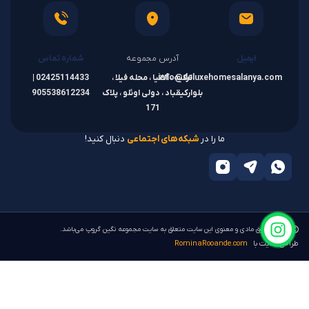
ایمیل
آدرس مجموعه
شماره تماس
info@deluxehomesalanya.com
ترکیه ، آلانیا ، محله فیلا ،
02425114433 |
بلوارکیقباد ، دولی اوئلو ، پلاک
905538612234
171
ما را در
شبکه‌های اجتماعی
دنبال کنید!
تمام حقوق مادی و معنوی این سایت متعلق به سایت مجموعه نگین گروپ می‌باشد.
طراحی سایت با
RominaRooande.com