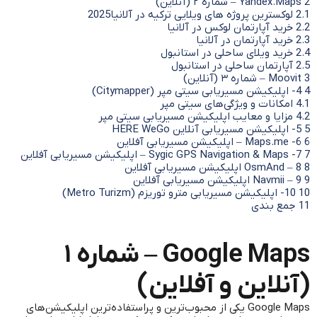
2
Yandex.Maps – شماره ۲ (آنلاین)
2.1
لوکسترین پروژه های ویلایی ترکیه در آلانیا2025
2.2
خرید آپارتمان لوکس در آلانیا
2.3
خرید آپارتمان در آلانیا
2.4
خرید ویلای ساحلی در استانبول
2.5
آپارتمان ساحلی در استانبول
3
Moovit – شماره ۳ (آنلاین)
4
4- اپلیکیشن مسیریابی سیتی مپر (Citymapper)
4.1
امکانات و ویژگی‌های سیتی مپر
4.2
مزایا و معایب اپلیکیشن مسیریابی سیتی مپر
5
5- اپلیکیشن مسیریابی آنلاین HERE WeGo
6
Maps.me -6 – اپلیکیشن مسیریابی آفلاین
7
Sygic GPS Navigation & Maps -7 – اپلیکیشن مسیریابی آفلاین
8
OsmAnd – 8 اپلیکیشن مسیریابی آفلاین
9
Navmii – 9 اپلیکیشن مسیریابی آفلاین
10
10- اپلیکیشن مسیریابی مترو توریزم (Metro Turizm)
11
جمع بندی
Google Maps – شماره ۱
(آنلاین و آفلاین)
Google Maps یکی از محبوب‌ترین و پراستفاده‌ترین اپلیکیشن‌های