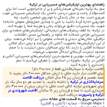
راهنمای بهترین اپلیکیشن‌های مسیریابی در ترکیه
سفر به ترکیه تجربه‌ای هیجان‌انگیز و پر از ماجراجویی است، اما برای
گشت‌وگذار راحت و بدون دردسر، داشتن یک اپلیکیشن مسیریابی خوب
ضروری است. چه در حال رانندگی با خودروی شخصی باشید، چه
خودرویی اجاره کرده باشید یا حتی با وسایل حمل‌ونقل عمومی جابه‌جا
شوید، یک مسیر‌یاب دقیق می‌تواند زمان و هزینه شما را بهینه کند.
در ترکیه، به لطف پیشرفت‌های دیجیتالی، اپلیکیشن‌های متعددی برای
مسیریابی طراحی شده‌اند که علاوه بر راهنمایی مسیر، اطلاعات
ترافیکی، مکان‌های دیدنی و خدمات عمومی را نیز ارائه می‌دهند. برخی
از این اپلیکیشن‌ها به‌صورت آنلاین کار می‌کنند و برخی دیگر امکان
استفاده آفلاین را دارند، که برای مسافران بدون اینترنت یا با حجم
محدود اینترنت گزینه‌ای ایده‌آل محسوب می‌شوند.
در این مطلب، بهترین و محبوب‌ترین اپلیکیشن‌های مسیریابی آنلاین و
آفلاین در ترکیه، به‌ویژه در استانبول، را معرفی می‌کنیم تا سفر
راحت‌تری را تجربه کنید.
اقامت ترکیه با سرمایه‌گذاری فقط از ۲۰۰.۰۰۰ دلار!
برای اقامت نیاز دارید ملکی با ارزش حداقل ۲۰۰.۰۰۰ دلار بخرید تا
شما، همسر و فرزندان زیر ۲۵ سال امکان
دریافت اقامت
سرمایه‌گذاری در ترکیه
را داشته باشید، با تمدید هر دو سال یک بار.
برای شهروندی ترکیه، کافی است ملکی با ارزش بیش از ۴۰۰.۰۰۰ دلار
خریداری کنید تا شما و فرزندان زیر ۱۸ سالتان
اقامت شهروندی در
ترکیه و پاسپورت
دریافت کنید.
دسترسی سریع به قسمت های مقاله
مخفی
1
Google Maps – شماره ۱ (آنلاین و آفلاین)